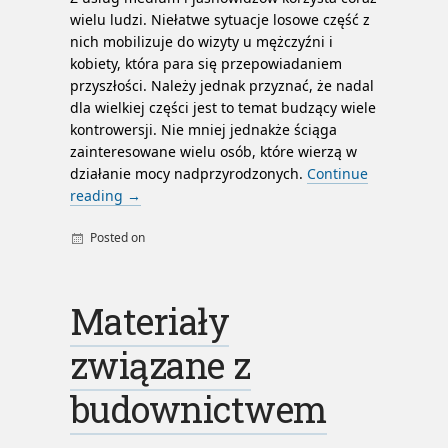
wielu ludzi. Niełatwe sytuacje losowe część z
nich mobilizuje do wizyty u mężczyźni i
kobiety, która para się przepowiadaniem
przyszłości. Należy jednak przyznać, że nadal
dla wielkiej części jest to temat budzący wiele
kontrowersji. Nie mniej jednakże ściąga
zainteresowane wielu osób, które wierzą w
działanie mocy nadprzyrodzonych.
Continue
reading
→
Posted on
By
admin
miłość
skuteczny urok
Materiały
urok miłosny
związane z
budownictwem