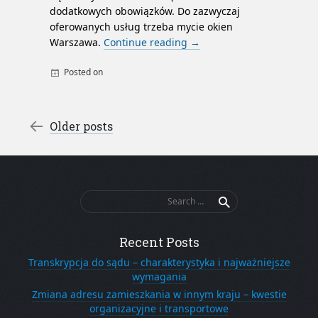
dodatkowych obowiązków. Do zazwyczaj
oferowanych usług trzeba mycie okien
Warszawa.
Continue reading
→
Posted on
By
admin
firma sprzątająca
mycie okien
Post navigation
sprzątanie domów
←
Older posts
Search
for:
Recent Posts
Transkrypcja do sądu – charakterystyka i najważniejsze
wymagania
Zmiana adresu zamieszkania w innym kraju – kwestie
organizacyjne i transportowe