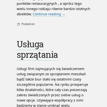
punktów restauracyjnych , a oprócz tego
wielu innego rodzaju równie bardzo istotnych
obiektów.
Continue reading
→
Posted on
By
admin
internet bez umowy
internet na kartę
Usługa
tani internet na kartę
sprzątania
Usługi firm zajmujących się świadczeniem
usług związanym ze sprzątaniem mieszkań
bądź także biur stało się ostatnimi czasy
szczególnie popularne. Na rynku prosperuje
kilka działalności, które cały czas poszerzają
zakres świadczonych przez siebie usług o
nowe opcje. Używające współpracy z nimi
będziemy w stanie uniknąć wielu