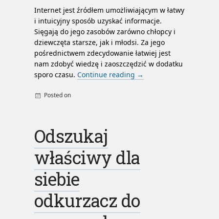
Internet jest źródłem umożliwiającym w łatwy
i intuicyjny sposób uzyskać informacje.
Sięgają do jego zasobów zarówno chłopcy i
dziewczęta starsze, jak i młodsi. Za jego
pośrednictwem zdecydowanie łatwiej jest
nam zdobyć wiedzę i zaoszczędzić w dodatku
sporo czasu.
Continue reading
→
Posted on
By
admin
hydraulika
pompy
Odszukaj
tynki
właściwy dla
siebie
odkurzacz do