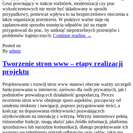
Gruz powstający w trakcie rozbiórek, modernizacji czy prac
wykończeniowych nie może być składowany w sposób
przypadkowy, ponieważ wpływa to na bezpieczeństwo otoczenia a
także organizację przestrzeni. W praktyce ważne staje się
zaplanowanie sposobu usunięcia odpadów już na etapie
przygotowań do prac, by uniknąć niepotrzebnych przestojów i
problemów logistycznych.
Continue reading
→
Posted on
By
admin
Tworzenie stron www – etapy realizacji
projektu
Projektowanie i rozwój stron www stanowi obecnie ważny szczegół
funkcjonowania w internecie, zarówno dla osób prywatnych, jak i
podmiotów prowadzących działalność gospodarczą. Proces
tworzenia stron www obejmuje sporo aspektów, począwszy od
ustalenia struktury i nawigacji, poprzez przygotowanie treści, a
kończąc na dopasowania efektywności pozwalających
użytkownikom na interakcję z witryną. Witryny internetowe pełnią
różnorodne funkcje, mogą służyć jako źródło informacji, platforma
sprzedażowa lub narzędzie komunikacji, dlatego projektowanie ich
wymaga uwzględnienia potrzeb odbiorców oraz celów, jakie ma