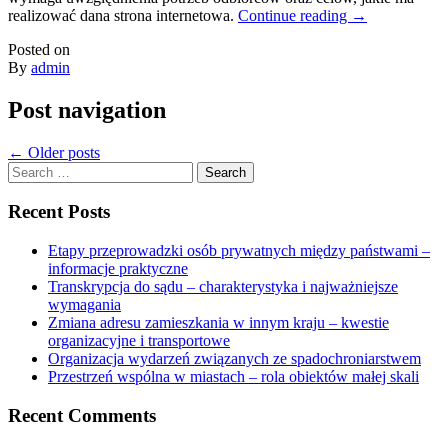
realizować dana strona internetowa.
Continue reading
→
Posted on
By
admin
Post navigation
←
Older posts
Search
for:
Recent Posts
Etapy przeprowadzki osób prywatnych między państwami –
informacje praktyczne
Transkrypcja do sądu – charakterystyka i najważniejsze
wymagania
Zmiana adresu zamieszkania w innym kraju – kwestie
organizacyjne i transportowe
Organizacja wydarzeń związanych ze spadochroniarstwem
Przestrzeń wspólna w miastach – rola obiektów małej skali
Recent Comments