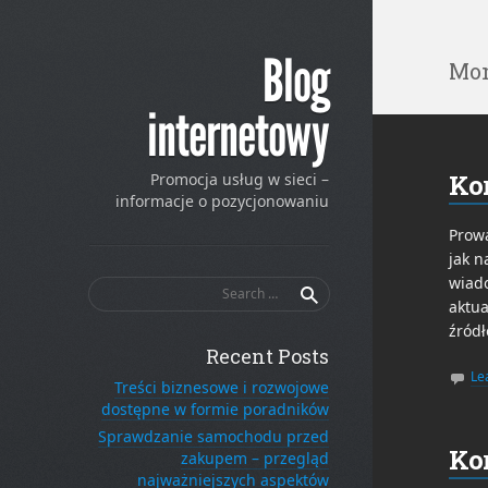
Blog
Mon
internetowy
Ko
Promocja usług w sieci –
informacje o pozycjonowaniu
Prowa
jak n
wiado
Search
aktua
for:
źródł
Recent Posts
Le
Treści biznesowe i rozwojowe
dostępne w formie poradników
Sprawdzanie samochodu przed
Ko
zakupem – przegląd
najważniejszych aspektów