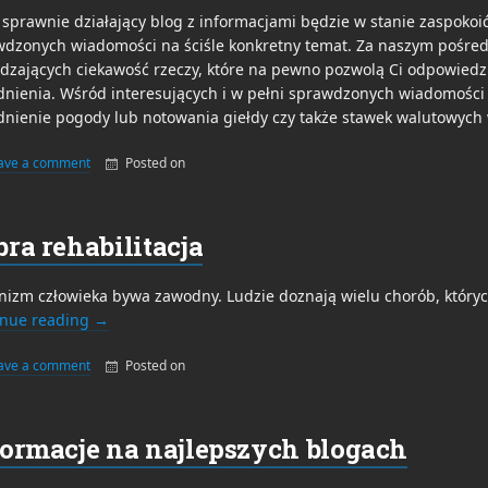
 sprawnie działający blog z informacjami będzie w stanie zaspokoi
wdzonych wiadomości na ściśle konkretny temat. Za naszym pośred
zających ciekawość rzeczy, które na pewno pozwolą Ci odpowiedz
nienia. Wśród interesujących i w pełni sprawdzonych wiadomości z
dnienie pogody lub notowania giełdy czy także stawek walutowyc
ave a comment
Posted on
By
admin
ra rehabilitacja
izm człowieka bywa zawodny. Ludzie doznają wielu chorób, których
inue reading
→
ave a comment
Posted on
By
admin
formacje na najlepszych blogach