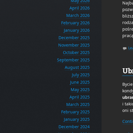
May 2026
Najba
April 2026
pozwo
March 2026
bliż
rodza
February 2026
pośre
January 2026
prac
December 2025
November 2025
Le
October 2025
September 2025
August 2025
Ub
July 2025
June 2025
Bycie
May 2025
kondy
April 2025
ubran
i tak
March 2025
oni s
February 2025
January 2025
Cont
December 2024