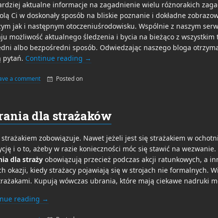
rdziej aktualne informacje na zagadnienie wielu różnorakich zag
lą Ci w doskonały sposób na bliskie poznanie i dokładne zobrazow
szym jak i następnym otoczeniuśrodowisku. Wspólnie z naszym ser
ju możliwość aktualnego śledzenia i bycia na bieżąco z wszystkim ty
dni albo bezpośredni sposób. Odwiedzając naszego bloga otrzyma
ą pytań.
Continue reading
→
ave a comment
Posted on
By
admin
rania dla strażaków
 strażakiem zobowiązuje. Nawet jeżeli jest się strażakiem w ochotni
cję i o to, ażeby w razie konieczności móc się stawić na wezwanie
ia dla straży
obowiązują przecież podczas akcji ratunkowych, a in
ich okazji, kiedy strażacy pojawiają się w strojach nie formalnych. 
trażakami. Kupują wówczas ubrania, które mają ciekawe nadruki mów
inue reading
→