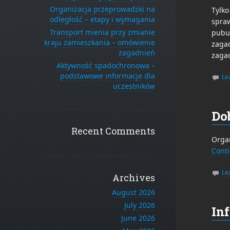
Organizacja przeprowadzki na
Tylko
odległość – etapy i wymagania
spra
Transport mienia przy zmianie
pubud
kraju zamieszkania – omówienie
zagad
zagadnień
zaga
Aktywność spadochronowa –
podstawowe informacje dla
Le
uczestników
Dob
Recent Comments
Organ
Cont
Le
Archives
August 2026
July 2026
In
June 2026