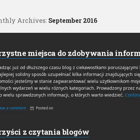
thly Archives:
September 2016
rzystne miejsca do zdobywania inform
dząc już od dłuższego czasu blog z ciekawostkami poruszającymi 
ajlepiej solidny sposób uzupełniać kilka informacji znajdujących si
mości jesteśmy w stanie zagwarantować wielu użytkownikom mojej
lnych wydarzeń w wielu różnych kategoriach. Prowadzony przez na
o wielu sprawdzonych informacji, o których warto wiedzieć.
Contin
ave a comment
Posted on
By
admin
rzyści z czytania blogów