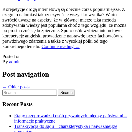
Korepetycje drogą internetową są obecnie coraz popularniejsze. Z
czego to natomiast tak rzeczywiście wszystko wynika? Warto
zwrócić uwagę na aspekty, że w głównej mierze taka metoda
zdobywania wiedzy jest popularna choć z tego względu, że można
po prostu czuć się bezpiecznie. Sporo osób wybiera internetowe
korepetycje angielski prowadzone naprawdę przez fachowców z
prawdziwego zdarzenia a także z wysokiej półki od tego
konkretnego tematu.
Continue reading
→
Posted on
By
admin
Post navigation
←
Older posts
Search
for:
Recent Posts
Etapy przeprowadzki osób prywatnych między państwami –
informacje praktyczne
Transkrypcja do sądu – charakterystyka i najważniejsze
wymagania