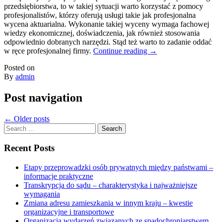
przedsiębiorstwa, to w takiej sytuacji warto korzystać z pomocy
profesjonalistów, którzy oferują usługi takie jak profesjonalna
wycena aktuarialna. Wykonanie takiej wyceny wymaga fachowej
wiedzy ekonomicznej, doświadczenia, jak również stosowania
odpowiednio dobranych narzędzi. Stąd też warto to zadanie oddać
w ręce profesjonalnej firmy.
Continue reading
→
Posted on
By
admin
Post navigation
←
Older posts
Search
for:
Recent Posts
Etapy przeprowadzki osób prywatnych między państwami –
informacje praktyczne
Transkrypcja do sądu – charakterystyka i najważniejsze
wymagania
Zmiana adresu zamieszkania w innym kraju – kwestie
organizacyjne i transportowe
Organizacja wydarzeń związanych ze spadochroniarstwem