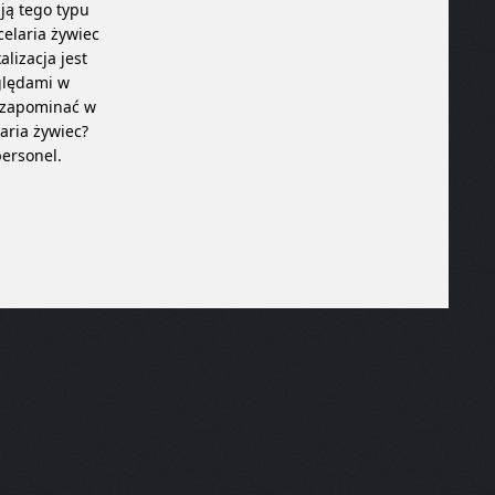
ją tego typu
By
admin
celaria żywiec
lizacja jest
ględami w
ę zapominać w
aria żywiec?
personel.