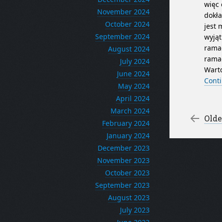
więc 
November 2024
dokła
October 2024
jest 
September 2024
wyjąt
rama
August 2024
ramac
July 2024
Warto
June 2024
Cont
May 2024
April 2024
March 2024
Po
←
Olde
February 2024
January 2024
December 2023
November 2023
October 2023
September 2023
August 2023
July 2023