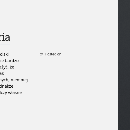
ria
olski
Posted on
ie bardzo
By
admin
żyć, że
ak
lnych, niemniej
ednakże
dczy własne