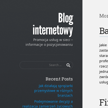
Blog
Mon
internetowy
Ba
Promocja usług w sieci –
informacje o pozycjonowaniu
Jakie
zasta
stara
profe
Search
rzecz
for:
jedna
zwróc
Recent Posts
usług
Jak działają sprężarki
przemysłowe w różnych
branżach
Fi
Podejmowanie decyzji a
realizacja zamierzeń życiowych