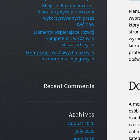
Miejsce dla influencera –
Planu
charakterystyka przestrzeni
wykorzystywanych przez
wyprz
twórców
który
stron
Elementy wspierające rozwój
kompetencji w różnych
wykor
obszarach życia
kier
Formy zajęć ruchowych opartych
profe
na ćwiczeniach jogowych
dośw
Do
Recent Comments
A moż
osób 
Archives
dzied
August 2026
rzecz
July 2026
onlin
kateg
June 2026