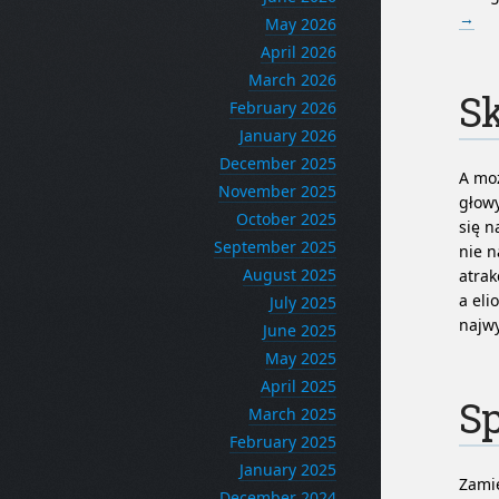
→
May 2026
April 2026
March 2026
Sk
February 2026
January 2026
December 2025
A moż
November 2025
głowy
October 2025
się n
September 2025
nie n
August 2025
atrak
a eli
July 2025
najwy
June 2025
May 2025
April 2025
S
March 2025
February 2025
January 2025
Zamie
December 2024