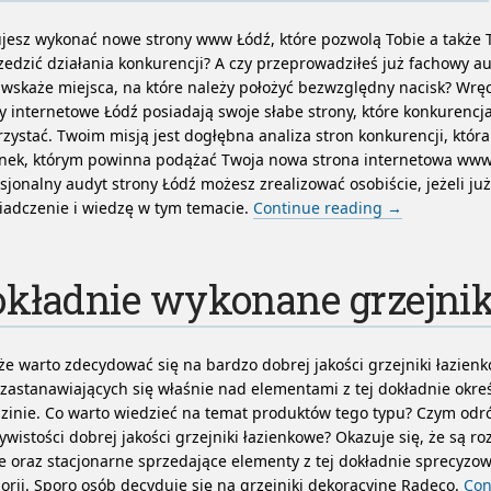
jesz wykonać nowe strony www Łódź, które pozwolą Tobie a także T
edzić działania konkurencji? A czy przeprowadziłeś już fachowy au
 wskaże miejsca, na które należy położyć bezwzględny nacisk? Wrę
y internetowe Łódź posiadają swoje słabe strony, które konkurenc
zystać. Twoim misją jest dogłębna analiza stron konkurencji, która
unek, którym powinna podążać Twoja nowa strona internetowa www
sjonalny audyt strony Łódź możesz zrealizować osobiście, jeżeli ju
iadczenie i wiedzę w tym temacie.
Continue reading
→
kładnie wykonane grzejnik
e warto zdecydować się na bardzo dobrej jakości grzejniki łazienk
zastanawiających się właśnie nad elementami z tej dokładnie okre
zinie. Co warto wiedzieć na temat produktów tego typu? Czym odró
ywistości dobrej jakości grzejniki łazienkowe? Okazuje się, że są ro
e oraz stacjonarne sprzedające elementy z tej dokładnie sprecyzo
orii. Sporo osób decyduje się na grzejniki dekoracyjne Radeco.
Con