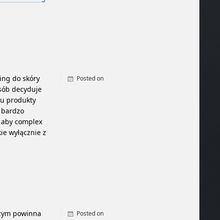
ing do skóry
Posted on
sób decyduje
By
admin
pu produkty
 bardzo
, aby complex
ie wyłącznie z
Czym powinna
Posted on