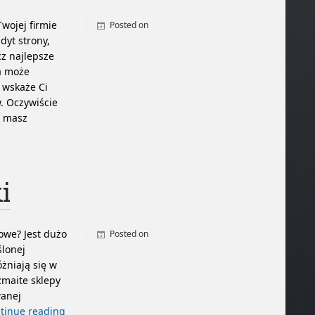
wojej firmie
Posted on
dyt strony,
By
admin
cz najlepsze
ja może
 wskaże Ci
. Oczywiście
ż masz
i
owe? Jest dużo
Posted on
ślonej
By
admin
żniają się w
zmaite sklepy
wanej
tinue reading