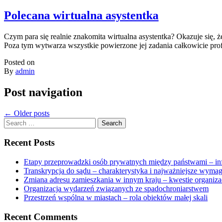
Polecana wirtualna asystentka
Czym para się realnie znakomita wirtualna asystentka? Okazuje się, 
Poza tym wytwarza wszystkie powierzone jej zadania całkowicie prof
Posted on
By
admin
Post navigation
←
Older posts
Search
for:
Recent Posts
Etapy przeprowadzki osób prywatnych między państwami – in
Transkrypcja do sądu – charakterystyka i najważniejsze wyma
Zmiana adresu zamieszkania w innym kraju – kwestie organiza
Organizacja wydarzeń związanych ze spadochroniarstwem
Przestrzeń wspólna w miastach – rola obiektów małej skali
Recent Comments