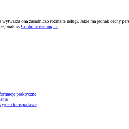
że wytwarza ona zasadniczo rozmaite usługi. Jakie ma jednak cechy per
esjonalnie.
Continue reading
→
formacje praktyczne
gania
cyjne i transportowe