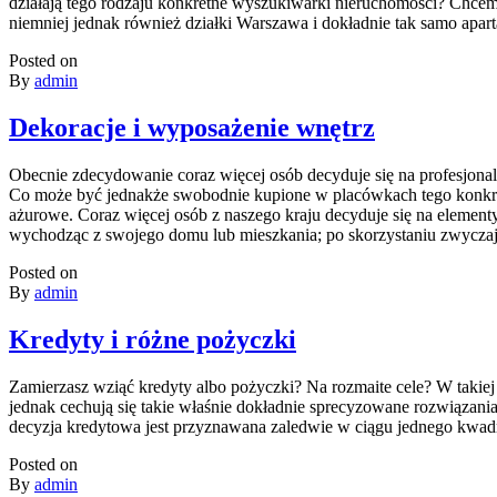
działają tego rodzaju konkretne wyszukiwarki nieruchomości? Chce
niemniej jednak również działki Warszawa i dokładnie tak samo apar
Posted on
By
admin
Dekoracje i wyposażenie wnętrz
Obecnie zdecydowanie coraz więcej osób decyduje się na profesjonal
Co może być jednakże swobodnie kupione w placówkach tego konkretn
ażurowe. Coraz więcej osób z naszego kraju decyduje się na element
wychodząc z swojego domu lub mieszkania; po skorzystaniu zwyczaj
Posted on
By
admin
Kredyty i różne pożyczki
Zamierzasz wziąć kredyty albo pożyczki? Na rozmaite cele? W takiej 
jednak cechują się takie właśnie dokładnie sprecyzowane rozwiązani
decyzja kredytowa jest przyznawana zaledwie w ciągu jednego kwad
Posted on
By
admin