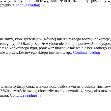
my w tym samym momencie wyjaśnić, że to bardzo dobry sposób, by wy
tamenty.
Continue reading
→
ne firmy, które sprzedają w głównej mierze różnego rodzaju dekoracje
ego typu? Okazuje się, że wyboru nie brakuje, ponieważ do dyspozycj
y tego konkretnego typu, ponieważ można je tak realnie bez żadnego kł
nie z przyszłościowego sklepu internetowego.
Continue reading
→
właśnie sytuacji coraz większa ilość osób stawia na produkty finanso
a? Warto zwrócić uwagę chociażby na taki czynnik, że wszystko można
ransa.
Continue reading
→