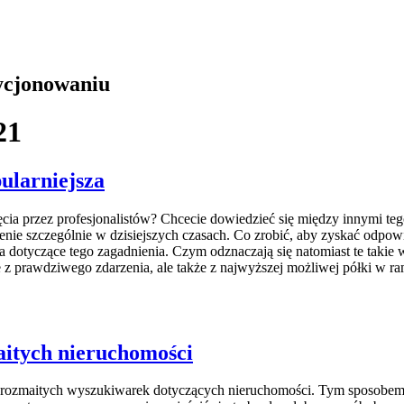
zycjonowaniu
21
ularniejsza
ia przez profesjonalistów? Chcecie dowiedzieć się między innymi tego
enie szczególnie w dzisiejszych czasach. Co zrobić, aby zyskać odpow
a dotyczące tego zagadnienia. Czym odznaczają się natomiast te takie 
e z prawdziwego zdarzenia, ale także z najwyższej możliwej półki w r
itych nieruchomości
ta z rozmaitych wyszukiwarek dotyczących nieruchomości. Tym sposob