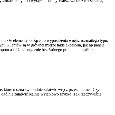
szukać nie tylko i wyłącznie domy Warszawa oraz mieszkania,
, a także elementy służące do wyposażenia wnętrz rozmaitego typu.
i Klientów są w głównej mierze takie akcesoria, jak np panele
opotu a także identycznie bez żadnego problemu kupić nie
we, które można swobodnie załatwić wręcz przez internet. Czym
 ogólnie załatwić realnie wyjątkowo szybko. Tak rzeczywiście