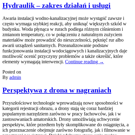
Hydraulik – zakres działań i usługi
Awaria instalacji wodno-kanalizacyjnej może wystąpić zawsze i
często wymaga szybkiej reakcji, aby uniknąć większych szkód w
budynku. Woda płynąca w rurach podlega różnym ciśnieniom i
zmianom temperatury, co w połączeniu z naturalnym zużyciem
materiałów może prowadzić do nieszczelności, pęknięć rur albo
awarii urządzeń sanitarnych. Przeanalizowanie podstaw
funkcjonowania instalacji wodociągowych i kanalizacyjnych daje
możliwość ocenić przyczyny problemów a także określić, które
elementy wymagają interwencji.
Continue reading
→
Posted on
By
admin
Perspektywa z drona w nagraniach
Przyszłościowe technologie wprowadzają nowe sposobności w
kategorii rejestracji obrazu, a drony stają się coraz bardziej
popularnym narzędziem zarówno w pracy fachowców, jak i w
zastosowaniach amatorskich. Drony umożliwiają uchwycenie
perspektyw, które przedtem były skomplikowane do osiągnięcia, a
ich przeznaczenie obejmuje zarówno fotografię, jak i filmowanie w