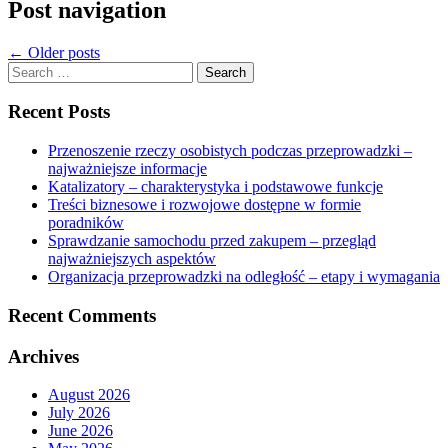
Post navigation
←
Older posts
Search
for:
Recent Posts
Przenoszenie rzeczy osobistych podczas przeprowadzki –
najważniejsze informacje
Katalizatory – charakterystyka i podstawowe funkcje
Treści biznesowe i rozwojowe dostępne w formie
poradników
Sprawdzanie samochodu przed zakupem – przegląd
najważniejszych aspektów
Organizacja przeprowadzki na odległość – etapy i wymagania
Recent Comments
Archives
August 2026
July 2026
June 2026