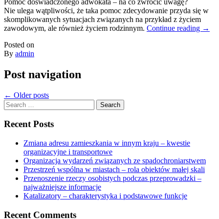
Pomoc doświadczonego adwokata – na co zwrócić uwagę?
Nie ulega wątpliwości, że taka pomoc zdecydowanie przyda się w
skomplikowanych sytuacjach związanych na przykład z życiem
zawodowym, ale również życiem rodzinnym.
Continue reading
→
Posted on
By
admin
Post navigation
←
Older posts
Search
for:
Recent Posts
Zmiana adresu zamieszkania w innym kraju – kwestie
organizacyjne i transportowe
Organizacja wydarzeń związanych ze spadochroniarstwem
Przestrzeń wspólna w miastach – rola obiektów małej skali
Przenoszenie rzeczy osobistych podczas przeprowadzki –
najważniejsze informacje
Katalizatory – charakterystyka i podstawowe funkcje
Recent Comments