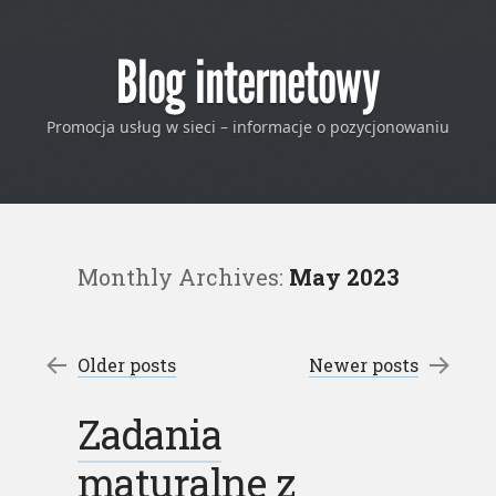
Blog internetowy
Promocja usług w sieci – informacje o pozycjonowaniu
Monthly Archives:
May 2023
Post navigation
←
Older posts
Newer posts
→
Zadania
maturalne z