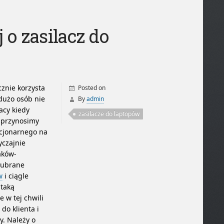
 o zasilacz do
cznie korzysta
Posted on
 dużo osób nie
By
admin
acy kiedy
zasilacze do laptopów
 przynosimy
acjonarnego na
yczajnie
aków-
 ubrane
w
i ciągle
 taką
e w tej chwili
do klienta i
y. Należy o