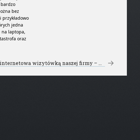
ę bardzo
ożna bez
li przykładowo
órych jedna
 na laptopa,
tastrofa oraz
Strona internetowa wizytówką naszej firmy – projektowanie serwisów www Graffi