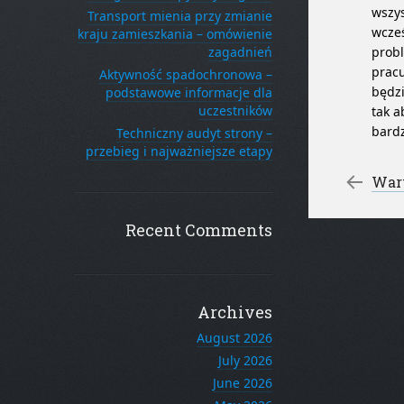
wszys
Transport mienia przy zmianie
wcześ
kraju zamieszkania – omówienie
zagadnień
probl
pracu
Aktywność spadochronowa –
będz
podstawowe informacje dla
uczestników
tak a
bardz
Techniczny audyt strony –
przebieg i najważniejsze etapy
Po
←
Wart
Recent Comments
Archives
August 2026
July 2026
June 2026