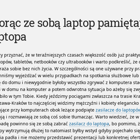
orąc ze sobą laptop pamiętaj
ptopa
y przyznać, że w teraźniejszych czasach większość osób już prakty
topów, tabletów, netbooków czy ultrabooków i warto podkreślić, że
aża sobie bez nich życia. W szczególności są one używane przy pr
nniśmy wyjeżdżać w wielu przypadkach na spotkania służbowe lub
ę do domu i niewygodnie byłoby wszystko zgrywać z komputera st
i w domu na komputer a potem odwrotna sytuacja bo ażeby się zw
biło w tym Tobie.
Kiedy jeździmy pociągami zwłaszcza na trasie Kr
awa-Kraków to najczęściej widzimy mężczyźni i kobiety elegancko
ujące przy komputerach obok leżące podpięte
zasilacze do laptopó
ją i rozmawiają ze sobą coś sobie tłumacząc. Warto wiedzieć, że w
padę powinno się ze sobą zabrać
zasilacz do laptopa
, bo pomimo, ż
py wytrzymują dłużej to natomiast byłby wstyd gdyby pojechało się 
ia padła i nie możemy przedstawić prezentacji lub konkretnej ofert