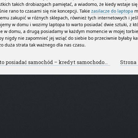
tkich takich drobiazgach pamiętać, a wiadomo, że kiedy wstaje si
nie rano to czasami się nie koncepcji. Takie
zasilacze do laptopa
m
emu zakupić w różnych sklepach, również tych internetowych i jeś
jemy w domu i wozimy laptopa to warto posiadać dwie sztuki, z kt
ie w domu, a drugą posiadamy w każdym momencie w mojej torbie
by nigdy nie zapomnieć jej wziąć do siebie bo przeciwnie byłaby ka
o duża strata tak ważnego dla nas czasu.
st navigation
o posiadać samochód – kredyt samochodowy