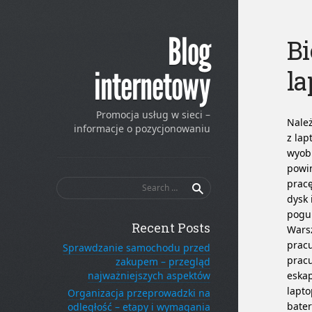
Blog
Bi
la
internetowy
Promocja usług w sieci –
Należ
informacje o pozycjonowaniu
z lap
wyobr
powi
Search
prac
for:
dysk 
pogu
Recent Posts
Warsz
prac
Sprawdzanie samochodu przed
pracu
zakupem – przegląd
najważniejszych aspektów
eska
lapto
Organizacja przeprowadzki na
bater
odległość – etapy i wymagania