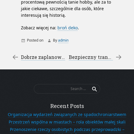
procentową pewnością tanie hobby, ale za to
jakie ciekawe, szczególnie dla osób, które
interesują się historią.
Zobacz więcej na:
broń deko
.
Posted on
By
admin
Post navigation
←
Dobrze zaplanowana instalacja – instalacje elektryczne słupsk
Bezpieczny transport pojazdu – wypożyczalnia auto lawet
Search
for:
Recent Posts
Organizacja wydarzeń związanych ze spadochroniarstwem
Przestrzeń wspólna w miastach – rola obiektów małej skali
Przenoszenie rzeczy osobistych podczas przeprowadzki –