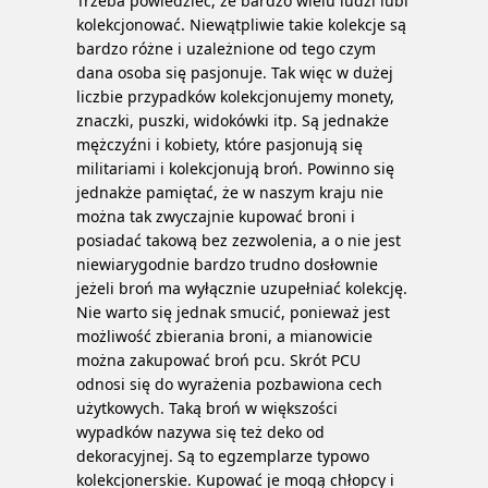
Trzeba powiedzieć, że bardzo wielu ludzi lubi
kolekcjonować. Niewątpliwie takie kolekcje są
bardzo różne i uzależnione od tego czym
dana osoba się pasjonuje. Tak więc w dużej
liczbie przypadków kolekcjonujemy monety,
znaczki, puszki, widokówki itp. Są jednakże
mężczyźni i kobiety, które pasjonują się
militariami i kolekcjonują broń. Powinno się
jednakże pamiętać, że w naszym kraju nie
można tak zwyczajnie kupować broni i
posiadać takową bez zezwolenia, a o nie jest
niewiarygodnie bardzo trudno dosłownie
jeżeli broń ma wyłącznie uzupełniać kolekcję.
Nie warto się jednak smucić, ponieważ jest
możliwość zbierania broni, a mianowicie
można zakupować broń pcu.
Skrót PCU
odnosi się do wyrażenia pozbawiona cech
użytkowych. Taką broń w większości
wypadków nazywa się też deko od
dekoracyjnej. Są to egzemplarze typowo
kolekcjonerskie. Kupować je mogą chłopcy i