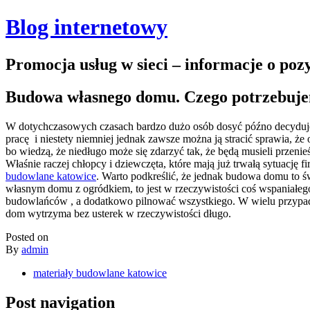
Blog internetowy
Promocja usług w sieci – informacje o po
Budowa własnego domu. Czego potrzebuje
W dotychczasowych czasach bardzo dużo osób dosyć późno decyduje s
pracę i niestety niemniej jednak zawsze można ją stracić sprawia, 
bo wiedzą, że niedługo może się zdarzyć tak, że będą musieli przenie
Właśnie raczej chłopcy i dziewczęta, które mają już trwałą sytuacj
budowlane katowice
. Warto podkreślić, że jednak budowa domu to 
własnym domu z ogródkiem, to jest w rzeczywistości coś wspaniałego 
budowlańców , a dodatkowo pilnować wszystkiego. W wielu przypadka
dom wytrzyma bez usterek w rzeczywistości długo.
Posted on
By
admin
materiały budowlane katowice
Post navigation