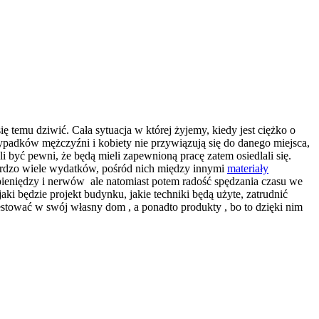
temu dziwić. Cała sytuacja w której żyjemy, kiedy jest ciężko o
wypadków mężczyźni i kobiety nie przywiązują się do danego miejsca,
i być pewni, że będą mieli zapewnioną pracę zatem osiedlali się.
 bardzo wiele wydatków, pośród nich między innymi
materiały
ieniędzy i nerwów ale natomiast potem radość spędzania czasu we
i będzie projekt budynku, jakie techniki będą użyte, zatrudnić
tować w swój własny dom , a ponadto produkty , bo to dzięki nim