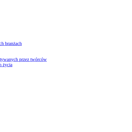
ch branżach
ystywanych przez twórców
h życia