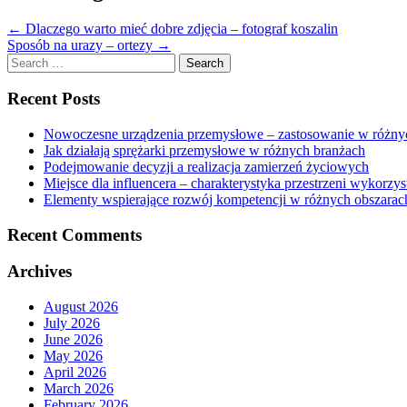
←
Dlaczego warto mieć dobre zdjęcia – fotograf koszalin
Sposób na urazy – ortezy
→
Search
for:
Recent Posts
Nowoczesne urządzenia przemysłowe – zastosowanie w różny
Jak działają sprężarki przemysłowe w różnych branżach
Podejmowanie decyzji a realizacja zamierzeń życiowych
Miejsce dla influencera – charakterystyka przestrzeni wykorz
Elementy wspierające rozwój kompetencji w różnych obszarac
Recent Comments
Archives
August 2026
July 2026
June 2026
May 2026
April 2026
March 2026
February 2026