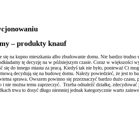
zycjonowaniu
my – produkty knauf
ię na kupno mieszkania albo zbudowanie domu. Nie bardzo trudno się 
że odkładamy tę decyzję na w późniejszym czasie. Coraz w większości 
ść się do innego miasta za pracą.
Kiedyś tak nie było, ponieważ Ci mogl
ę firmową decydują się na budowę domu. Należy powiedzieć, że jest to
świetna sprawa. Owszem powinno się przeznaczyć bardzo dużo czasu, p
i nie można temu zaprzeczyć. Trzeba odnaleźć działkę, zdecydować jak
ch trwa to dosyć długo niemniej jednak kategorycznie warto zainwes