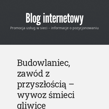
Blog internetowy
Promocja usług w sieci – informacje o pozycjonowaniu
Budowlaniec,
zawód z
przyszłością –
wywoz śmieci
gliwice