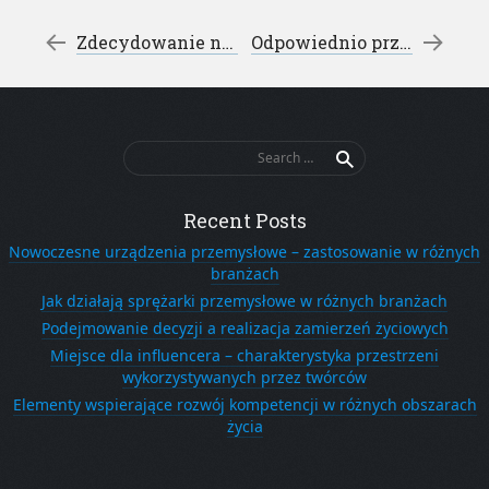
Post navigation
←
Zdecydowanie najlepszy wybór – praca puławy
Odpowiednio przygotowane katalogowanie strony www
Search
for:
Recent Posts
Nowoczesne urządzenia przemysłowe – zastosowanie w różnych
branżach
Jak działają sprężarki przemysłowe w różnych branżach
Podejmowanie decyzji a realizacja zamierzeń życiowych
Miejsce dla influencera – charakterystyka przestrzeni
wykorzystywanych przez twórców
Elementy wspierające rozwój kompetencji w różnych obszarach
życia