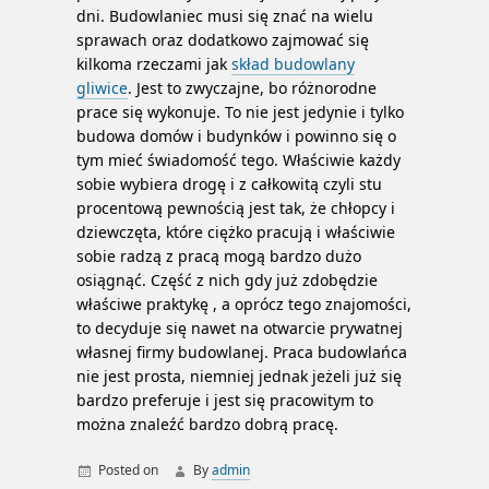
dni. Budowlaniec musi się znać na wielu
sprawach oraz dodatkowo zajmować się
kilkoma rzeczami jak
skład budowlany
gliwice
. Jest to zwyczajne, bo różnorodne
prace się wykonuje. To nie jest jedynie i tylko
budowa domów i budynków i powinno się o
tym mieć świadomość tego. Właściwie każdy
sobie wybiera drogę i z całkowitą czyli stu
procentową pewnością jest tak, że chłopcy i
dziewczęta, które ciężko pracują i właściwie
sobie radzą z pracą mogą bardzo dużo
osiągnąć. Część z nich gdy już zdobędzie
właściwe praktykę , a oprócz tego znajomości,
to decyduje się nawet na otwarcie prywatnej
własnej firmy budowlanej. Praca budowlańca
nie jest prosta, niemniej jednak jeżeli już się
bardzo preferuje i jest się pracowitym to
można znaleźć bardzo dobrą pracę.
Posted on
By
admin
wywóz gruzu Gliwice