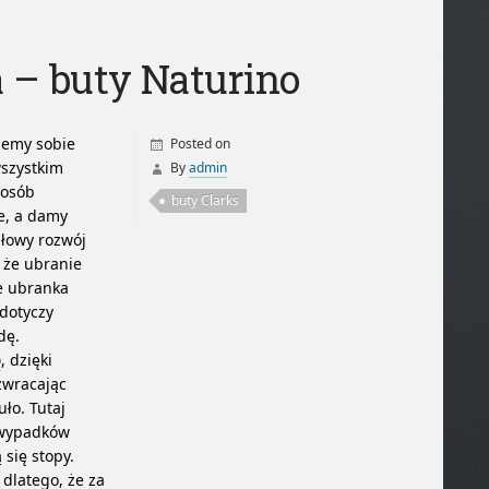
a – buty Naturino
żemy sobie
Posted on
wszystkim
By
admin
posób
buty Clarks
ie, a damy
dłowy rozwój
 że ubranie
e ubranka
dotyczy
dę.
o
, dzięki
zwracając
ło. Tutaj
i wypadków
 się stopy.
dlatego, że za