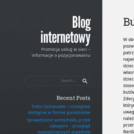
Blog
Bu
internetowy
W ob
pozwo
Promocja usług w sieci –
patrz
informacje o pozycjonowaniu
najwi
dziec
własn
Search
dzie
for:
stos
butó
Recent Posts
Zdec
który
Treści biznesowe i rozwojowe
uwagi
dostępne w formie poradników
należ
Sprawdzanie samochodu przed
przer
zakupem – przegląd
Bard
najważniejszych aspektów