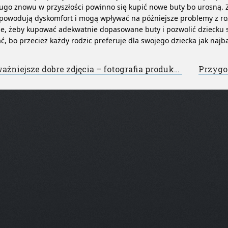
ugo znowu w przyszłości powinno się kupić nowe buty bo urosną.
 powodują dyskomfort i mogą wpływać na późniejsze problemy z ro
, żeby kupować adekwatnie dopasowane buty i pozwolić dziecku si
ć, bo przecież każdy rodzic preferuje dla swojego dziecka jak najba
st navigation
żniejsze dobre zdjęcia – fotografia produktowa cennik