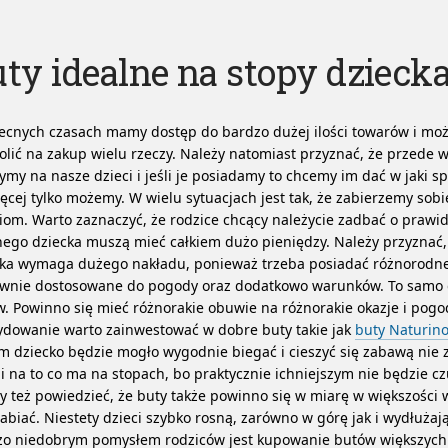
ty idealne na stopy dzieck
ecnych czasach mamy dostęp do bardzo dużej ilości towarów i mo
lić na zakup wielu rzeczy. Należy natomiast przyznać, że przede 
ymy na nasze dzieci i jeśli je posiadamy to chcemy im dać w jaki s
ęcej tylko możemy. W wielu sytuacjach jest tak, że zabierzemy sob
iom. Warto zaznaczyć, że rodzice chcący należycie zadbać o prawi
ego dziecka muszą mieć całkiem dużo pieniędzy. Należy przyznać,
cka wymaga dużego nakładu, ponieważ trzeba posiadać różnorodn
ownie dostosowane do pogody oraz dodatkowo warunków. To samo 
w.
Powinno się mieć różnorakie obuwie na różnorakie okazje i pogo
ydowanie warto zainwestować w dobre buty takie jak
buty Naturin
m dziecko będzie mogło wygodnie biegać i cieszyć się zabawą nie 
 na to co ma na stopach, bo praktycznie ichniejszym nie będzie czu
y też powiedzieć, że buty także powinno się w miarę w większośc
abiać. Niestety dzieci szybko rosną, zarówno w górę jak i wydłużają
zo niedobrym pomysłem rodziców jest kupowanie butów większych 