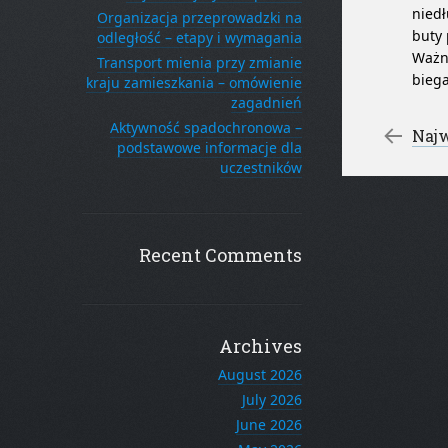
niedł
Organizacja przeprowadzki na
buty
odległość – etapy i wymagania
Ważne
Transport mienia przy zmianie
biega
kraju zamieszkania – omówienie
zagadnień
Po
Aktywność spadochronowa –
←
Najwa
podstawowe informacje dla
uczestników
Recent Comments
Archives
August 2026
July 2026
June 2026