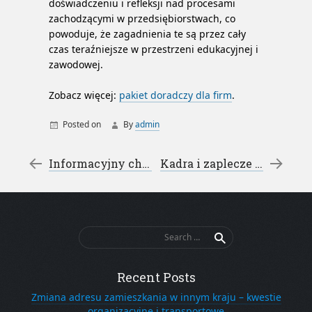
doświadczeniu i refleksji nad procesami
zachodzącymi w przedsiębiorstwach, co
powoduje, że zagadnienia te są przez cały
czas teraźniejsze w przestrzeni edukacyjnej i
zawodowej.
Zobacz więcej:
pakiet doradczy dla firm
.
Posted on
By
admin
Post navigation
←
Informacyjny charakter artykułów recenzenckich
Kadra i zaplecze domów dla seniorów
Search
for:
Recent Posts
Zmiana adresu zamieszkania w innym kraju – kwestie
organizacyjne i transportowe