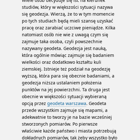
Wiele osób decyduje się iść na kierunek
studiów, który w większości sytuacji nazywa
się geodezja.
Wierzą, że to w tym momencie
po tych studiach będą mieli szansę uzyskać
pracę oraz zarabiać uczciwe pieniądze. Kilka
natomiast osób nie wie z uwagą czym się
zajmuje taka osoba, czyli powszechnie
nazywany geodeta. Geodezja jest nauką,
która ogólnie mówiąc zajmuje się badaniem
wielkości oraz dodatkowo kształtu kuli
ziemskiej. Istnieje też podział na geodezję
wyższą, która para się obecnie badaniami, a
geodezja niższa ustalaniem położenia
punktów na jej powierzchni. Ta druga jest
obecnie w większości sytuacji wybieraną
opcją przez
geodeta warszawa
. Geodeta
przede wszystkim zajmuje się mapami, a
adekwatnie to tworzy je na bazie wcześniej
stworzonych pomiarów. Po pierwsze
właściwie każde państwo i miasta potrzebują
dokładnych pomiarów, tak żeby wszystko było