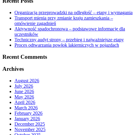
Recent Posts
Organizacja przeprowadzki na odległość – etapy i wymagania
Transport mienia przy zmianie kraju zamieszkania –
omówienie zagadnień
Aktywność spadochronowa – podstawowe informacje dla
uczestników
Techniczny audyt strony – przebieg i najważniejsze etapy
Proces odtwarzania powłok lakierniczych w pojazdach
Recent Comments
Archives
August 2026
July 2026
June 2026
May 2026
April 2026
March 2026
February 2026
January 2026
December 2025
November 2025
October 2025