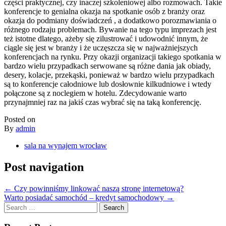
części praktycznej, czy inaczej szkoleniowej albo rozmowach. Takie
konferencje to genialna okazja na spotkanie osób z branży oraz
okazja do podmiany doświadczeń , a dodatkowo porozmawiania o
różnego rodzaju problemach. Bywanie na tego typu imprezach jest
też istotne dlatego, ażeby się zilustrować i udowodnić innym, że
ciągle się jest w branży i że uczęszcza się w najważniejszych
konferencjach na rynku. Przy okazji organizacji takiego spotkania w
bardzo wielu przypadkach serwowane są różne dania jak obiady,
desery, kolacje, przekąski, ponieważ w bardzo wielu przypadkach
są to konferencje całodniowe lub dosłownie kilkudniowe i wtedy
połączone są z noclegiem w hotelu. Zdecydowanie warto
przynajmniej raz na jakiś czas wybrać się na taką konferencję.
Posted on
By
admin
sala na wynajem wrocław
Post navigation
←
Czy powinniśmy linkować naszą stronę internetową?
Warto posiadać samochód – kredyt samochodowy
→
Search
for: