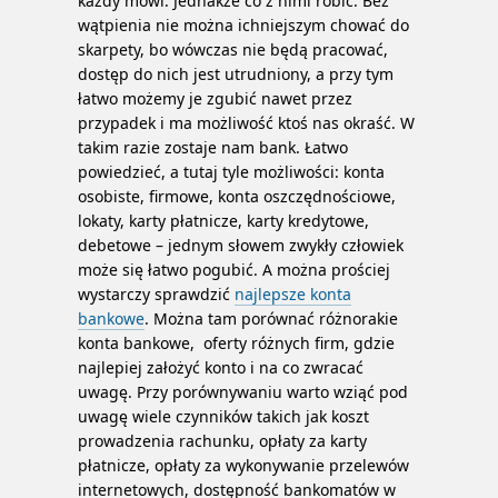
każdy mówi. Jednakże co z nimi robić. Bez
wątpienia nie można ichniejszym chować do
skarpety, bo wówczas nie będą pracować,
dostęp do nich jest utrudniony, a przy tym
łatwo możemy je zgubić nawet przez
przypadek i ma możliwość ktoś nas okraść.
W
takim razie zostaje nam bank. Łatwo
powiedzieć, a tutaj tyle możliwości: konta
osobiste, firmowe, konta oszczędnościowe,
lokaty, karty płatnicze, karty kredytowe,
debetowe – jednym słowem zwykły człowiek
może się łatwo pogubić. A można prościej
wystarczy sprawdzić
najlepsze konta
bankowe
. Można tam porównać różnorakie
konta bankowe, oferty różnych firm, gdzie
najlepiej założyć konto i na co zwracać
uwagę. Przy porównywaniu warto wziąć pod
uwagę wiele czynników takich jak koszt
prowadzenia rachunku, opłaty za karty
płatnicze, opłaty za wykonywanie przelewów
internetowych, dostępność bankomatów w