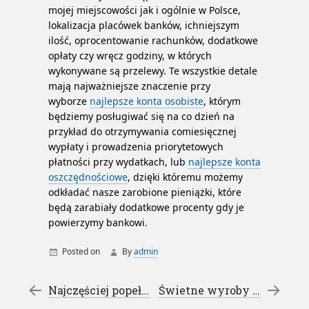
mojej miejscowości jak i ogólnie w Polsce,
lokalizacja placówek banków, ichniejszym
ilość, oprocentowanie rachunków, dodatkowe
opłaty czy wręcz godziny, w których
wykonywane są przelewy. Te wszystkie detale
mają najważniejsze znaczenie przy
wyborze
najlepsze konta osobiste
, którym
będziemy posługiwać się na co dzień na
przykład do otrzymywania comiesięcznej
wypłaty i prowadzenia priorytetowych
płatności przy wydatkach, lub
najlepsze konta
oszczędnościowe
, dzięki któremu możemy
odkładać nasze zarobione pieniążki, które
będą zarabiały dodatkowe procenty gdy je
powierzymy bankowi.
Posted on
By
admin
konta bankowe
Post navigation
←
Najczęściej popełniane błędy na stronach www
Świetne wyroby wełniane – kołdra wełniana