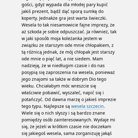
gości, gdyż wypada dla młodej pary kupić
jakiś prezent, bądź dąć sporą sumkę do
koperty. Jednakże gra jest warta świeczki.
Wesela to tak niesamowicie fajne imprezy, że
aż szkoda je sobie odpuszczać. Ja również, tak
w jaki sposób moja koleżanka jestem w
związku ze starszym ode mnie chłopakiem, z
tą różnicą jednak, że mój chłopak jest starszy
ode mnie o pięć lat, a nie siedem. Mam
nadzieję, że w niedługim czasie i do nas
posypią się zaproszenia na wesela, ponieważ
jego znajomi sa także w dobrym Dio tego
wieku. Chciałabym móc wreszcie się
właściwie pobawić, wyszaleć, napić się i
potańczyć. Od dawna marzę o jakieś imprezie
tego typu. Najlepsze są
wesela szczecin
.
Wiele się o nich słyszy i są bardzo znane
pomiędzy osób zainteresowanych. Wydaje mi
się, że jeżeli w krótkim czasie nie doczekam
się jakiegoś wesela, sama zorganizuję jakąś