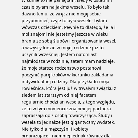
W sumie to nie pamiętam, kiedy w ostatnim
czasie byłam na jakimś weselu. To było tak
dawno temu, że wręcz nie mogę sobie
przypomnieć, czyje to było wesele- byłam
wówczas dzieckiem. Pewnie to dlatego, że ja i
moi znajomi nie jesteśmy jeszcze w wieku
brania ze sobą ślubów i organizowania wesel,
a wszyscy ludzie w mojej rodzinie już to
uczynili wcześniej. Jestem natomiast
najmłodsza w rodzinie, zatem mam nadzieje,
że moje starsze rodzeństwo postanowi
poczynić parę kroków w kierunku zakładania
indywidualnej rodziny. Dla przykładu moja
rówieśnica, która jest już w trwałym związku z
siedem lat starszym od niej facetem
regularnie chodzi an wesela, z tego względu,
że to w tym momencie znajomi jej partnera
zapraszają go z osobą towarzyszącą.
Śluby i
wesela to jednakże jest gigantyczny wydatek.
Nie tylko dla mężczyźni i kobiety
organizującej, niemniej jednak również dla