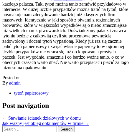
każdego palacza. Taki tytoń można tanio zamówić przykładowo w
internecie. W dużej liczbie przypadków można trafić na tytoń, które
posmakuje nam zdecydowanie bardziej niż klasycznych firm
masowych. Identycznie w jaki sposób z piwami z regionalnych
browarów, które w większości wypadków są o niebo smaczniejsze
niż wielkich marek piwowarskich. Doświadczony palacz i znawca
tytoniu będzie z całkowitą czyli stu procentową pewnością
zadowolony i doceni tytoń wypasioną. Kiedy już raz się zacznie
palić tytoń papierosowy i zwijać własne papierosy to w ogromnej
liczbie przypadków nie wraca się już do kupowania prostych
paczek. Jest wygodnie, smacznie i co bardzo ważne tanio, o co w
obecnych czasach warto dbać. Nie warto przepłacać i płacić za logo
biznesu na opakowaniu.
Posted on
By
admin
tytoń papierosowy
Post navigation
←
Stawianie ścianek działowych w domu
Jak ważny jest obieg dokumentów w firmie
→
Search