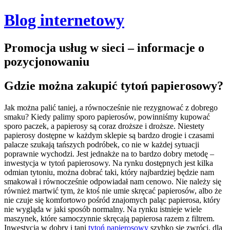
Blog internetowy
Promocja usług w sieci – informacje o
pozycjonowaniu
Gdzie można zakupić tytoń papierosowy?
Jak można palić taniej, a równocześnie nie rezygnować z dobrego
smaku? Kiedy palimy sporo papierosów, powinniśmy kupować
sporo paczek, a papierosy są coraz droższe i droższe. Niestety
papierosy dostępne w każdym sklepie są bardzo drogie i czasami
palacze szukają tańszych podróbek, co nie w każdej sytuacji
poprawnie wychodzi. Jest jednakże na to bardzo dobry metodę –
inwestycja w tytoń papierosowy.
Na rynku dostępnych jest kilka
odmian tytoniu, można dobrać taki, który najbardziej będzie nam
smakował i równocześnie odpowiadał nam cenowo. Nie należy się
również martwić tym, że ktoś nie umie skręcać papierosów, albo że
nie czuje się komfortowo pośród znajomych paląc papierosa, który
nie wygląda w jaki sposób normalny. Na rynku istnieje wiele
maszynek, które samoczynnie skręcają papierosa razem z filtrem.
Inwestycja w dobry i tani
tytoń papierosowy
szybko się zwróci, dla