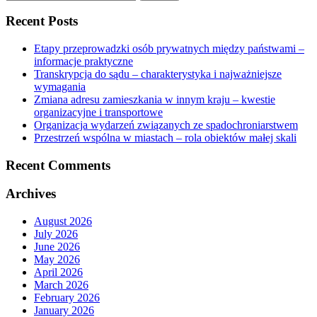
for:
Recent Posts
Etapy przeprowadzki osób prywatnych między państwami –
informacje praktyczne
Transkrypcja do sądu – charakterystyka i najważniejsze
wymagania
Zmiana adresu zamieszkania w innym kraju – kwestie
organizacyjne i transportowe
Organizacja wydarzeń związanych ze spadochroniarstwem
Przestrzeń wspólna w miastach – rola obiektów małej skali
Recent Comments
Archives
August 2026
July 2026
June 2026
May 2026
April 2026
March 2026
February 2026
January 2026