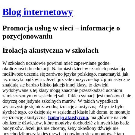
Blog internetowy
Promocja usług w sieci – informacje o
pozycjonowaniu
Izolacja akustyczna w szkołach
W szkołach uczniowie powinni mieć zapewniane godne
okoliczności do edukacji. Natomiast dzieci w szkołach posiadają
możliwość uczenia się zarówno języka polskiego, matematyki, jak
też muzyki bądź wf-u. Jeżeli już sale muzyczne bądź gimnastyczne
znajdują się bardzo blisko jakiejś innej klasy, to dźwięki
wydobywane z tej klasy mogą znacznie przeszkadzać uczniom
zamieszczonym w sąsiedniej sali. Takich sytuacji jest mnóstwo i nie
dotyczą one jedynie szkolnych murów.
W takich wypadkach
wykorzystuje się niezawodną izolację akustyczną. Aby nie było
słychać tego, co dzieje się w sąsiedniej klasie lub domu, to montuje
się izolację akustyczną.
Izolacja akustyczna
, ma głównie na celu
obniżenie dźwięków, które mogłyby dochodzić z innych klas bądź
budynków. Jeżeli już nie chcemy, żeby określony dźwięk nie
przechodził przez jakieś drzwi, to powinno się zamontować tam