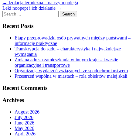
←
Izolacja termiczna – na czym polega
Leki noopept i ich działanie
→
Search
for:
Recent Posts
Etapy przeprowadzki osób prywatnych między państwami –
informacje praktyczne
Transkrypcja do sądu – charakterystyka i najważniejsze
wymagania
Zmiana adresu zamieszkania w innym kraju – kwestie
organizacyjne i transportowe
Organizacja wydarzeń związanych ze spadochroniarstwem
Przestrzeń wspólna w miastach – rola obiektów małej skali
Recent Comments
Archives
August 2026
July 2026
June 2026
May 2026
April 2026