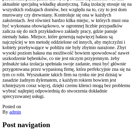
aktualnie specjalną wkładkę akustyczną. Taką izolację stosuje się na
wszystkich rodzajach domów, bez względu na to, czy to jest dom
murowany czy drewniany. Kontroluje się ona w każdych
założeniach. Jest również bardzo kilka miejsc, w których musi ona
być wykonana obowiązkowo, w ogromnej liczbie przypadków
zalicza się do nich przykładowo zakłady pracy, gdzie panuje
niemały hałas. Miejsce, które generują najwięcej hałasu są
najczęściej w ten metodę oddzielone od innych, aby mężczyźni i
kobiety przebywające w pobliżu nie były zbytnio narażone. Zbyt
wysoki poziom hałasu ma możliwość bowiem spowodować nawet
uszkodzenie bębenków, co nie jest niczym przyjemnym. żeby
jednakże taka izolacja spełniała swoje zadanie, musi być głównie
przygotowana przez wypasioną firmę, która perfekcyjnie zna się na
tym co robi. Wyszukanie takich firm na rynku nie jest dzisiaj w
zasadzie żadnym dylematem, z każdym rokiem bowiem jest
ichniejszym coraz więcej, dzięki czemu klienci mogą bez problemu
wybrać najlepiej odpowiednią do stworzenia dokładnie
sprecyzowanej usługi.
Posted on
By
admin
Post navigation