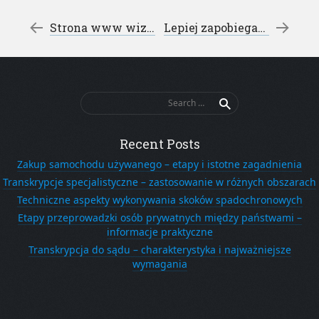
Post navigation
←
Strona www wizytówką naszej firmy – projektowanie stron www
Lepiej zapobiegać niż leczyć – szpital w gostyniu
Search
for:
Recent Posts
Zakup samochodu używanego – etapy i istotne zagadnienia
Transkrypcje specjalistyczne – zastosowanie w różnych obszarach
Techniczne aspekty wykonywania skoków spadochronowych
Etapy przeprowadzki osób prywatnych między państwami –
informacje praktyczne
Transkrypcja do sądu – charakterystyka i najważniejsze
wymagania