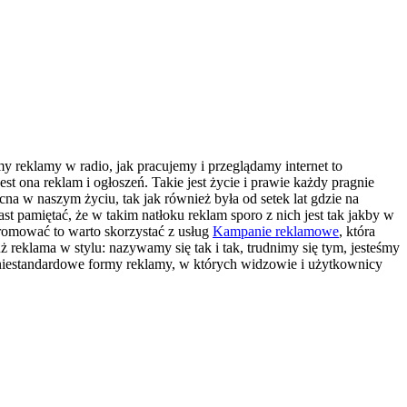
 reklamy w radio, jak pracujemy i przeglądamy internet to
t ona reklam i ogłoszeń. Takie jest życie i prawie każdy pragnie
na w naszym życiu, tak jak również była od setek lat gdzie na
st pamiętać, że w takim natłoku reklam sporo z nich jest tak jakby w
promować to warto skorzystać z usług
Kampanie reklamowe
, która
 reklama w stylu: nazywamy się tak i tak, trudnimy się tym, jesteśmy
e niestandardowe formy reklamy, w których widzowie i użytkownicy