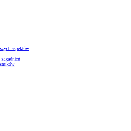
jszych aspektów
e zagadnień
stników