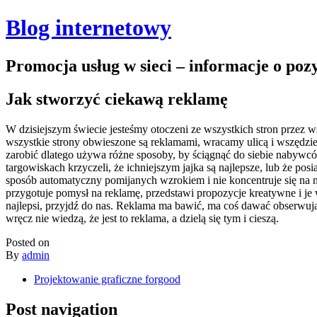
Blog internetowy
Promocja usług w sieci – informacje o po
Jak stworzyć ciekawą reklamę
W dzisiejszym świecie jesteśmy otoczeni ze wszystkich stron przez 
wszystkie strony obwieszone są reklamami, wracamy ulicą i wszędzie d
zarobić dlatego używa różne sposoby, by ściągnąć do siebie nabywcó
targowiskach krzyczeli, że ichniejszym jajka są najlepsze, lub że po
sposób automatyczny pomijanych wzrokiem i nie koncentruje się na n
przygotuje pomysł na reklamę, przedstawi propozycje kreatywne i je 
najlepsi, przyjdź do nas. Reklama ma bawić, ma coś dawać obserwują
wręcz nie wiedzą, że jest to reklama, a dzielą się tym i cieszą.
Posted on
By
admin
Projektowanie graficzne forgood
Post navigation