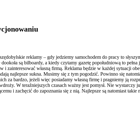
zycjonowaniu
wszędobylskie reklamy – gdy jedziemy samochodem do pracy to słyszymy
ookoła są bilboardy, a kiedy czytamy gazetę popołudniową to pełna jes
w i zainteresować własną firmą.
Reklama będzie w każdej sytuacji obec
siadają najlepsze sukna. Musimy się z tym pogodzić. Powinno się natomia
ich za bardzo, jeżeli więc posiadamy własną firmę i pragniemy ją roz
wdroży. W teraźniejszych czasach ważny jest pomysł. Nie wystarczy już
cemu i zachęcić do zapoznania się z nią. Najlepsze są natomiast taki