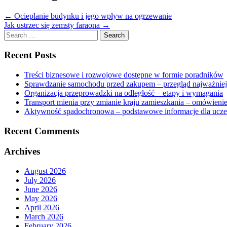
←
Ocieplanie budynku i jego wpływ na ogrzewanie
Jak ustrzec się zemsty faraona
→
Search
for:
Recent Posts
Treści biznesowe i rozwojowe dostępne w formie poradników
Sprawdzanie samochodu przed zakupem – przegląd najważnie
Organizacja przeprowadzki na odległość – etapy i wymagania
Transport mienia przy zmianie kraju zamieszkania – omówieni
Aktywność spadochronowa – podstawowe informacje dla ucze
Recent Comments
Archives
August 2026
July 2026
June 2026
May 2026
April 2026
March 2026
February 2026