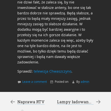
nie dziwi fakt, że zaleca się, by nie
inwestować w słabsze anteny, bo one się tak
bardzo dobrze nie sprawdzą. Będą słabsze, a
przez to będą miały mniejszy zasięg, jednak
mniejszy zasięg to słabsze działanie. W
dodatku mogą być bardziej awaryjne i to
przełoży się na ich gorsze działanie. W
każdym momencie zaleca się więc, ażeby były
one na tyle bardzo dobre, na ile jest to
możliwe, bo tylko dzięki temu będą działać
sprawniej i będą nam dawały większe
zadowolenie.
Sprawdź:
telewizja Chwaszczyno
.
Leave a comment
Posted on
By
admin
Post navigation
←
Naprawa RTV
Lampy ładowane słońcem