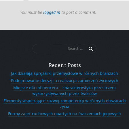
You must be
logged in
to post a comment.
Search
for:
Recent Posts
Jak działają sprężarki przemysłowe w różnych branżach
Podejmowanie decyzji a realizacja zamierzeń życiowych
Miejsce dla influencera – charakterystyka przestrzeni
wykorzystywanych przez twórców
Elementy wspierające rozwój kompetencji w różnych obszarach
życia
Formy zajęć ruchowych opartych na ćwiczeniach jogowych