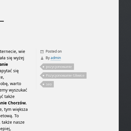
–
ternecie, wie
Posted on
ała się wyżej
By
admin
anie
pozycjonowanie
apytać się
Pozycjonowanie Gliwice
że,
obę, warto
seo
niemy wyszukać
yć także
nie Chorzów.
e, tym większa
netową. To
 także nasze
epiej,