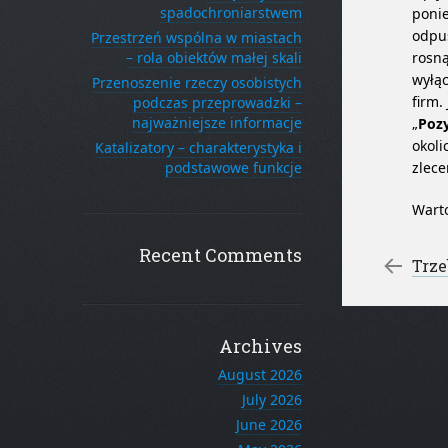
spadochroniarstwem
ponie
odpus
Przestrzeń wspólna w miastach
– rola obiektów małej skali
rosn
wyłąc
Przenoszenie rzeczy osobistych
firm.
podczas przeprowadzki –
najważniejsze informacje
„
Poz
okoli
Katalizatory – charakterystyka i
podstawowe funkcje
zlece
Warto
Recent Comments
Po
←
Trze
Archives
August 2026
July 2026
June 2026