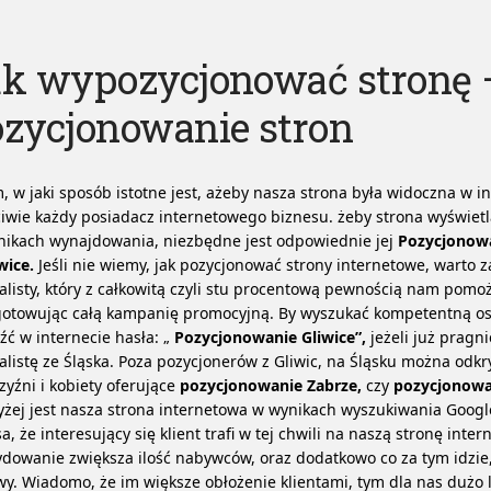
ak wypozycjonować stronę 
zycjonowanie stron
, w jaki sposób istotne jest, ażeby nasza strona była widoczna w in
iwie każdy posiadacz internetowego biznesu. żeby strona wyświetl
nikach wynajdowania, niezbędne jest odpowiednie jej
Pozycjonow
wice.
Jeśli nie wiemy, jak pozycjonować strony internetowe, warto z
alisty, który z całkowitą czyli stu procentową pewnością nam pomo
gotowując całą kampanię promocyjną.
By wyszukać kompetentną os
źć w internecie hasła: „
Pozycjonowanie Gliwice”,
jeżeli już prag
alistę ze Śląska. Poza pozycjonerów z Gliwic, na Śląsku można odkr
yźni i kobiety oferujące
pozycjonowanie Zabrze,
czy
pozycjonowa
żej jest nasza strona internetowa w wynikach wyszukiwania Googl
a, że interesujący się klient trafi w tej chwili na naszą stronę inter
dowanie zwiększa ilość nabywców, oraz dodatkowo co za tym idzie,
y. Wiadomo, że im większe obłożenie klientami, tym dla nas dużo l