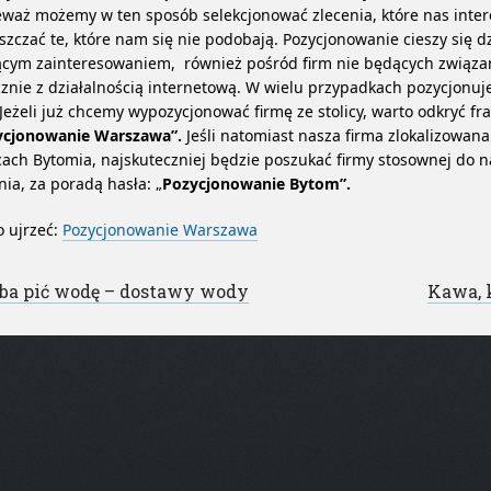
waż możemy w ten sposób selekcjonować zlecenia, które nas intere
zczać te, które nam się nie podobają. Pozycjonowanie cieszy się dz
ącym zainteresowaniem, również pośród firm nie będących związ
znie z działalnością internetową. W wielu przypadkach pozycjonuje
 Jeżeli już chcemy wypozycjonować firmę ze stolicy, warto odkryć fra
ycjonowanie Warszawa”.
Jeśli natomiast nasza firma zlokalizowana
cach Bytomia, najskuteczniej będzie poszukać firmy stosownej do 
nia, za poradą hasła: „
Pozycjonowanie Bytom”.
 ujrzeć:
Pozycjonowanie Warszawa
st navigation
ba pić wodę – dostawy wody