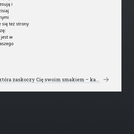
sują i
isiaj
anymi
 się też strony
zę:
 jest w
naszego
Kawa, która zaskoczy Cię swoim smakiem – kawiarnia na kółkach