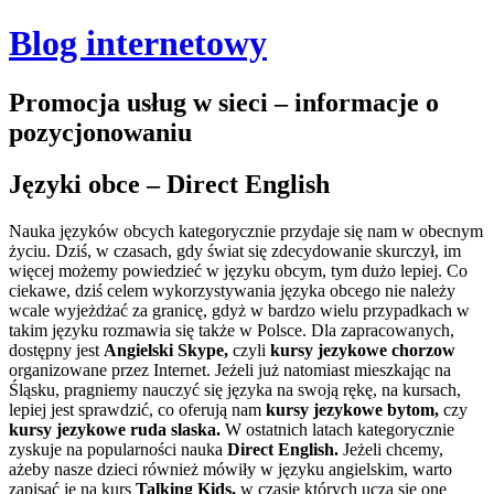
Blog internetowy
Promocja usług w sieci – informacje o
pozycjonowaniu
Języki obce – Direct English
Nauka języków obcych kategorycznie przydaje się nam w obecnym
życiu. Dziś, w czasach, gdy świat się zdecydowanie skurczył, im
więcej możemy powiedzieć w języku obcym, tym dużo lepiej. Co
ciekawe, dziś celem wykorzystywania języka obcego nie należy
wcale wyjeżdżać za granicę, gdyż w bardzo wielu przypadkach w
takim języku rozmawia się także w Polsce.
Dla zapracowanych,
dostępny jest
Angielski Skype,
czyli
kursy jezykowe chorzow
organizowane przez Internet. Jeżeli już natomiast mieszkając na
Śląsku, pragniemy nauczyć się języka na swoją rękę, na kursach,
lepiej jest sprawdzić, co oferują nam
kursy jezykowe bytom,
czy
kursy jezykowe ruda slaska.
W ostatnich latach kategorycznie
zyskuje na popularności nauka
Direct English.
Jeżeli chcemy,
ażeby nasze dzieci również mówiły w języku angielskim, warto
zapisać je na kurs
Talking Kids,
w czasie których uczą się one