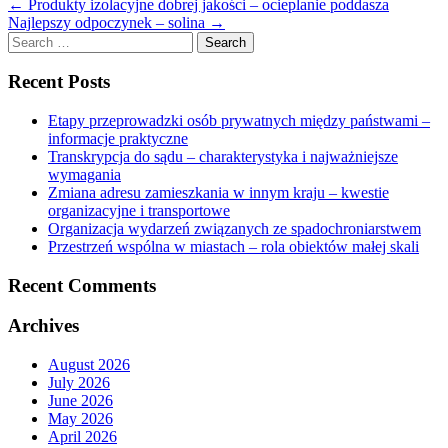
←
Produkty izolacyjne dobrej jakości – ocieplanie poddasza
Najlepszy odpoczynek – solina
→
Search
for:
Recent Posts
Etapy przeprowadzki osób prywatnych między państwami –
informacje praktyczne
Transkrypcja do sądu – charakterystyka i najważniejsze
wymagania
Zmiana adresu zamieszkania w innym kraju – kwestie
organizacyjne i transportowe
Organizacja wydarzeń związanych ze spadochroniarstwem
Przestrzeń wspólna w miastach – rola obiektów małej skali
Recent Comments
Archives
August 2026
July 2026
June 2026
May 2026
April 2026