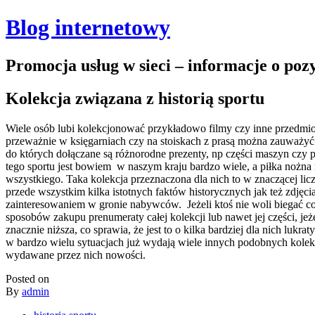
Blog internetowy
Promocja usług w sieci – informacje o po
Kolekcja związana z historią sportu
Wiele osób lubi kolekcjonować przykładowo filmy czy inne przedmi
przeważnie w księgarniach czy na stoiskach z prasą można zauważyć 
do których dołączane są różnorodne prezenty, np części maszyn czy 
tego sportu jest bowiem w naszym kraju bardzo wiele, a piłka nożna m
wszystkiego. Taka kolekcja przeznaczona dla nich to w znaczącej li
przede wszystkim kilka istotnych faktów historycznych jak też zdję
zainteresowaniem w gronie nabywców. Jeżeli ktoś nie woli biegać co
sposobów zakupu prenumeraty całej kolekcji lub nawet jej części, j
znacznie niższa, co sprawia, że jest to o kilka bardziej dla nich lu
w bardzo wielu sytuacjach już wydają wiele innych podobnych kolekcj
wydawane przez nich nowości.
Posted on
By
admin