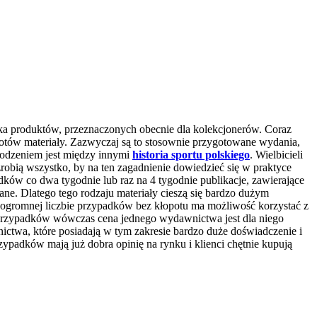
ka produktów, przeznaczonych obecnie dla kolekcjonerów. Coraz
otów materiały.
Zazwyczaj są to stosownie przygotowane wydania,
owodzeniem jest między innymi
historia sportu polskiego
. Wielbicieli
 zrobią wszystko, by na ten zagadnienie dowiedzieć się w praktyce
ków co dwa tygodnie lub raz na 4 tygodnie publikacje, zawierające
ne. Dlatego tego rodzaju materiały cieszą się bardzo dużym
w ogromnej liczbie przypadków bez kłopotu ma możliwość korzystać z
ie przypadków wówczas cena jednego wydawnictwa jest dla niego
wnictwa, które posiadają w tym zakresie bardzo duże doświadczenie i
zypadków mają już dobra opinię na rynku i klienci chętnie kupują