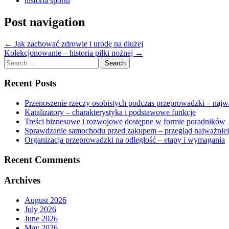
historia sportu
Post navigation
←
Jak zachować zdrowie i urodę na dłużej
Kolekcjonowanie – historia piłki nożnej
→
Search
for:
Recent Posts
Przenoszenie rzeczy osobistych podczas przeprowadzki – najw
Katalizatory – charakterystyka i podstawowe funkcje
Treści biznesowe i rozwojowe dostępne w formie poradników
Sprawdzanie samochodu przed zakupem – przegląd najważnie
Organizacja przeprowadzki na odległość – etapy i wymagania
Recent Comments
Archives
August 2026
July 2026
June 2026
May 2026