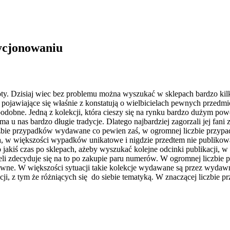
zycjonowaniu
oty. Dzisiaj wiec bez problemu można wyszukać w sklepach bardzo kil
pojawiające się właśnie z konstatują o wielbicielach pewnych przedmi
podobne. Jedną z kolekcji, która cieszy się na rynku bardzo dużym p
a u nas bardzo długie tradycje. Dlatego najbardziej zagorzali jej fani
czbie przypadków wydawane co pewien zaś, w ogromnej liczbie przypad
cia, w większości wypadków unikatowe i nigdzie przedtem nie publikowa
 jakiś czas po sklepach, ażeby wyszukać kolejne odcinki publikacji, 
eżeli zdecyduje się na to po zakupie paru numerów. W ogromnej liczb
kratywne. W większości sytuacji takie kolekcje wydawane są przez wyda
i, z tym że różniących się do siebie tematyką. W znaczącej liczbie pr