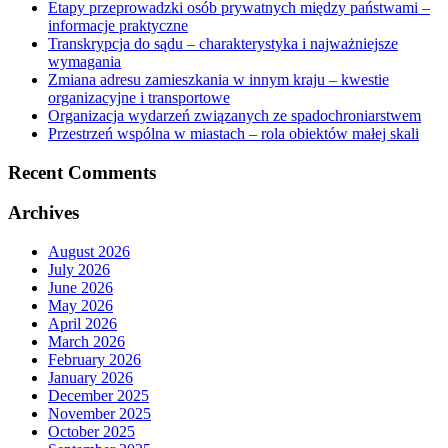
Etapy przeprowadzki osób prywatnych między państwami –
informacje praktyczne
Transkrypcja do sądu – charakterystyka i najważniejsze
wymagania
Zmiana adresu zamieszkania w innym kraju – kwestie
organizacyjne i transportowe
Organizacja wydarzeń związanych ze spadochroniarstwem
Przestrzeń wspólna w miastach – rola obiektów małej skali
Recent Comments
Archives
August 2026
July 2026
June 2026
May 2026
April 2026
March 2026
February 2026
January 2026
December 2025
November 2025
October 2025