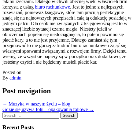
takimi rzeczami. Dlatego w chwili obecnej wielu właścicieli firm
korzysta z usług
biuro rachunkowe
. Jest to jedno z najlepszych
rozwiązań, ponieważ księgowe, które tam pracują perfekcyjnie
znają się na najnowszych przepisach i całą tą edukację posiadają w
jednym palcu. Dla osób nie związanych z księgowością jest to w
znaczącej liczbie sytuacji czarna magia. Niestety jeżeli w
obliczeniach popełni się niedociągnięcia, to potem powinno się
płacić kary, a to nie jest przyjemne. Dlatego zamiast się tym
przejmować to nie gorzej zatrudnić biuro rachunkowe i zająć się
własnymi sprawami związanymi z rozwojem firmy. Dzięki temu
wiemy, że wszystkie papiery są w porządku oraz dodatkowo, że
jesteśmy czyści i nie będziemy musieli płacić kar.
Posted on
By
admin
Post navigation
←
Muzyka w naszym życiu – blog
Gdzie się używa folii – opakowania foliowe
→
Search
for:
Recent Posts