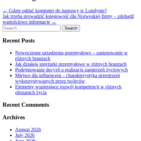
←
Gdzie oddać komputer do naprawy w Londynie?
Jak trzeba prowadzić księgowość dla Norweskiej firmy – zdobądź
wartościowe informacje
→
Search
for:
Recent Posts
Nowoczesne urządzenia przemysłowe – zastosowanie w
różnych branżach
Jak działają sprężarki przemysłowe w różnych branżach
Podejmowanie decyzji a realizacja zamierzeń życiowych
Miejsce dla influencera – charakterystyka przestrzeni
wykorzystywanych przez twórców
Elementy wspierające rozwój kompetencji w różnych
obszarach życia
Recent Comments
Archives
August 2026
July 2026
June 2026