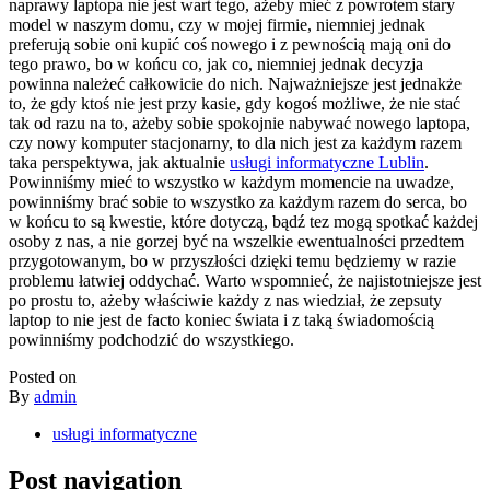
naprawy laptopa nie jest wart tego, ażeby mieć z powrotem stary
model w naszym domu, czy w mojej firmie, niemniej jednak
preferują sobie oni kupić coś nowego i z pewnością mają oni do
tego prawo, bo w końcu co, jak co, niemniej jednak decyzja
powinna należeć całkowicie do nich. Najważniejsze jest jednakże
to, że gdy ktoś nie jest przy kasie, gdy kogoś możliwe, że nie stać
tak od razu na to, ażeby sobie spokojnie nabywać nowego laptopa,
czy nowy komputer stacjonarny, to dla nich jest za każdym razem
taka perspektywa, jak aktualnie
usługi informatyczne Lublin
.
Powinniśmy mieć to wszystko w każdym momencie na uwadze,
powinniśmy brać sobie to wszystko za każdym razem do serca, bo
w końcu to są kwestie, które dotyczą, bądź tez mogą spotkać każdej
osoby z nas, a nie gorzej być na wszelkie ewentualności przedtem
przygotowanym, bo w przyszłości dzięki temu będziemy w razie
problemu łatwiej oddychać. Warto wspomnieć, że najistotniejsze jest
po prostu to, ażeby właściwie każdy z nas wiedział, że zepsuty
laptop to nie jest de facto koniec świata i z taką świadomością
powinniśmy podchodzić do wszystkiego.
Posted on
By
admin
usługi informatyczne
Post navigation