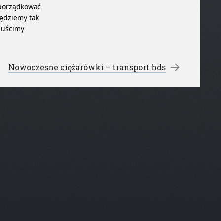
odporządkować
będziemy tak
puścimy
Nowoczesne ciężarówki – transport hds
→