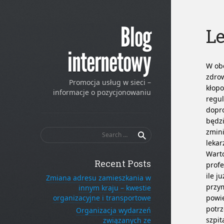
Blog
Le
internetowy
W obe
zdrow
Promocja usług w sieci –
kłopo
informacje o pozycjonowaniu
regul
dopr
będzi
Search
zmini
for:
lekar
Warto
Recent Posts
profe
ile j
Zmiana adresu zamieszkania w
przy
innym kraju – kwestie
organizacyjne i transportowe
powie
potrz
Organizacja wydarzeń
szpit
związanych ze