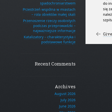
spadochroniarstwem
do in
się z
Przestrzeń wspólna w miastach
– rola obiektów małej skali
należ
szpit
Przenoszenie rzeczy osobistych
podczas przeprowadzki –
najważniejsze informacje
Po
←
Give
Katalizatory – charakterystyka i
podstawowe funkcje
Recent Comments
Archives
August 2026
July 2026
June 2026