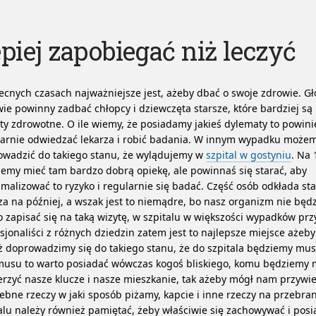
piej zapobiegać niż leczyć
cnych czasach najważniejsze jest, ażeby dbać o swoje zdrowie. Gł
ie powinny zadbać chłopcy i dziewczęta starsze, które bardziej s
ty zdrowotne. O ile wiemy, że posiadamy jakieś dylematy to powin
arnie odwiedzać lekarza i robić badania.
W innym wypadku możem
owadzić do takiego stanu, że wylądujemy w
szpital w gostyniu
. Na 
emy mieć tam bardzo dobrą opiekę, ale powinnaś się starać, aby
malizować to ryzyko i regularnie się badać. Część osób odkłada sta
za na później, a wszak jest to niemądre, bo nasz organizm nie będz
 zapisać się na taką wizytę, w szpitalu w większości wypadków pr
sjonaliści z różnych dziedzin zatem jest to najlepsze miejsce ażeby 
uż doprowadzimy się do takiego stanu, że do szpitala będziemy musie
musu to warto posiadać wówczas kogoś bliskiego, komu będziemy 
rzyć nasze klucze i nasze mieszkanie, tak ażeby mógł nam przywie
ebne rzeczy w jaki sposób piżamy, kapcie i inne rzeczy na przebra
alu należy również pamiętać, żeby właściwie się zachowywać i pos