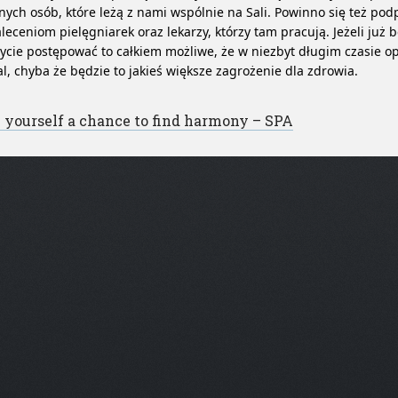
nych osób, które leżą z nami wspólnie na Sali. Powinno się też p
aleceniom pielęgniarek oraz lekarzy, którzy tam pracują. Jeżeli już 
ycie postępować to całkiem możliwe, że w niezbyt długim czasie o
al, chyba że będzie to jakieś większe zagrożenie dla zdrowia.
st navigation
 yourself a chance to find harmony – SPA