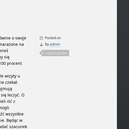
ównie o swoje
Posted on
ą narażone na
By
admin
ieneś
szpital gostyń
y się
100 procent
le wizyty u
ie czekał.
zyjmują
się leczyć. O
li iść z
mogli
źć wszystkie
nie. Będąc w
iadać szacunek