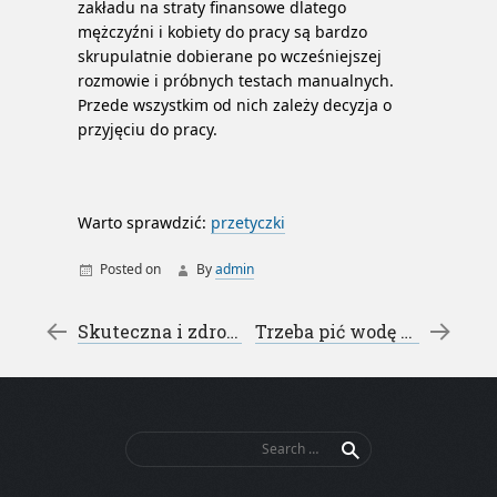
zakładu na straty finansowe dlatego
mężczyźni i kobiety do pracy są bardzo
skrupulatnie dobierane po wcześniejszej
rozmowie i próbnych testach manualnych.
Przede wszystkim od nich zależy decyzja o
przyjęciu do pracy.
Warto sprawdzić:
przetyczki
Posted on
By
admin
hydraulika
przewody
Post navigation
←
Skuteczna i zdrowa dieta – dieta 1000 kalorii jadłospis
Trzeba pić wodę – dostawy wody
węże hydrauliczne
Search
for: