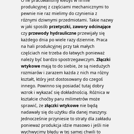
O ile pracowaliśmy kiedyś w firmie
produkcyjnej z częściami mechanicznymi to
pewnie nie raz mielimy do czynienia z
różnymi dziwnymi przedmiotami. Takie nazwy
w jaki sposób
przetyczki, zawory
odcinające
czy
przewody hydrauliczne
przewijały się
każdego dnia po wiele razy dziennie. Praca
na hali produkcyjnej przy tak małych
częściach nie trzeba do łatwych ponieważ
należy być bardzo spostrzegawczym.
Złączki
wtykowe
mają to do siebie, że są niedużych
rozmiarów i zarazem każda z nich ma różny
kształt, który jest dostosowany do czegoś
innego. Powinno się posiadać tutaj dobry
wzrok i wykazać się dokładnością. Różnica w
kształcie choćby paru milimetrów może
sprawić, że
złączki
wtykowe
nie będą
nadawały się do użytku dla danej maszyny.
Jednocześnie przyniesie to straty dla zakładu
ponieważ produkcja idzie masowo i jeśli nie
wychwycimy błędu w tej samej chwili to