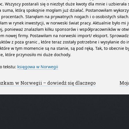
. Wszyscy postarali się o niezbyt duże kwoty dla mnie i uzbierała 
a suma, którą spokojnie mogłam już działać. Postanowiłam wykorzy
 procentach. Stanęłam na prywatnych nogach i o osobistych siłach
am w rynek inwestycji, w norweski świat pracy. Aktualnie było mi 
ej, ponieważ znalazłam kilku sponsorów i współpracowników w otw
em nowej firmy. Postawiłam na norweski import/ eksport. Sprowadz
któw z poza granic , które teraz zostały potrzebne i wysyłanie do 
 które w tym momencie są na stanie, są pod ręką. Tak, to obecnie b
ie, które przynosiło mi duże dochody.
o tekstu:
księgowa w Norwegii
st navigation
zkam w Norwegii – dowiedź się dlaczego
Moj