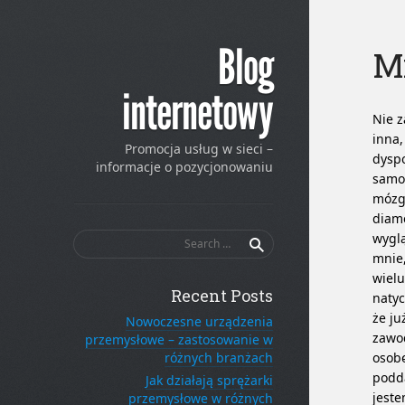
Blog
M
internetowy
Nie z
inna,
Promocja usług w sieci –
dysp
informacje o pozycjonowaniu
samoc
mózgu
diam
Search
wyglą
for:
mnie,
wielu
Recent Posts
natyc
że ju
Nowoczesne urządzenia
zawod
przemysłowe – zastosowanie w
różnych branżach
osobę
podda
Jak działają sprężarki
jeste
przemysłowe w różnych