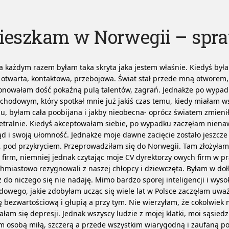
ieszkam w Norwegii – spra
a każdym razem byłam taka skryta jaka jestem właśnie. Kiedyś był
 otwarta, kontaktowa, przebojowa. Świat stał przede mną otworem
onowałam dość pokaźną pulą talentów, zagrań. Jednakże po wypa
hodowym, który spotkał mnie już jakiś czas temu, kiedy miałam w
, byłam cała poobijana i jakby nieobecna- oprócz światem zmieni
etralnie.
Kiedyś akceptowałam siebie, po wypadku zaczęłam nienaw
d i swoją ułomność. Jednakże moje dawne zacięcie zostało jeszcze
 pod przykryciem. Przeprowadziłam się do Norwegii. Tam złożyłam
 firm, niemniej jednak czytając moje CV dyrektorzy owych firm w p
hmiastowo rezygnowali z naszej chłopcy i dziewczęta. Byłam w doł
ż do niczego się nie nadaję. Mimo bardzo sporej inteligencji i wyso
owego, jakie zdobyłam ucząc się wiele lat w Polsce zaczęłam uważ
 bezwartościową i głupią a przy tym. Nie wierzyłam, że cokolwiek 
łam się depresji. Jednak wszyscy ludzie z mojej klatki, moi sąsiedz
m osobą miłą, szczerą a przede wszystkim wiarygodną i zaufaną po