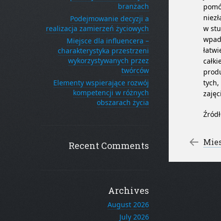
branżach
pomóc
niezł
Podejmowanie decyzji a
realizacja zamierzeń życiowych
w stu
wpadł
Miejsce dla influencera –
łatwi
charakterystyka przestrzeni
wykorzystywanych przez
całki
twórców
produ
Elementy wspierające rozwój
tych,
kompetencji w różnych
zajęc
obszarach życia
Źródł
Po
←
Mies
Recent Comments
Archives
August 2026
July 2026