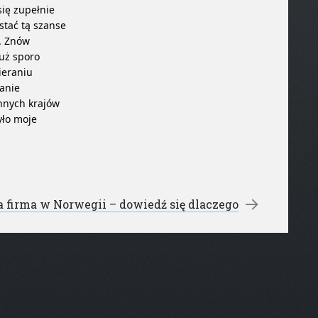
się zupełnie
stać tą szanse
. Znów
już sporo
ieraniu
anie
innych krajów
yło moje
a firma w Norwegii – dowiedź się dlaczego
→