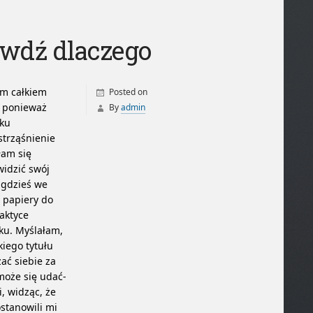
wdź dlaczego
am całkiem
Posted on
, ponieważ
By
admin
dku
strząśnienie
łam się
idzić swój
 gdzieś we
 papiery do
raktyce
ku. Myślałam,
kiego tytułu
ać siebie za
może się udać-
i, widząc, że
stanowili mi