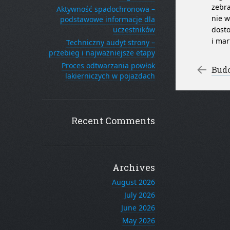
zebra
Aktywność spadochronowa –
nie w
podstawowe informacje dla
uczestników
dosto
i mar
Techniczny audyt strony –
przebieg i najważniejsze etapy
Po
Proces odtwarzania powłok
←
Bud
lakierniczych w pojazdach
Recent Comments
Archives
August 2026
July 2026
June 2026
May 2026