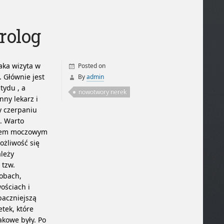
rolog
taka wizyta w
Posted on
 Głównie jest
By
admin
tydu , a
nowotwory nerek
nny lekarz i
y czerpaniu
u.
Warto
ładem moczowym
ożliwość się
ależy
 tzw.
robach,
ościach i
baczniejszą
tek, które
akowe były. Po