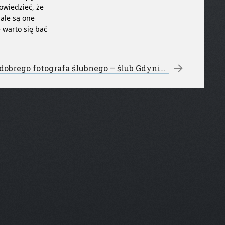
owiedzieć, że
 ale są one
 warto się bać
Znajdź dobrego fotografa ślubnego – ślub Gdynia Gdańsk
→