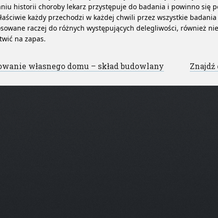
niu historii choroby lekarz przystępuje do badania i powinno się p
łaściwie każdy przechodzi w każdej chwili przez wszystkie badania
sowane raczej do różnych występujących delegliwości, również nie
twić na zapas.
st navigation
owanie własnego domu – skład budowlany