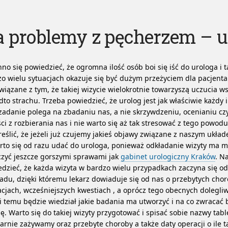
 problemy z pęcherzem – u
no się powiedzieć, że ogromna ilość osób boi się iść do urologa i 
o wielu sytuacjach okazuje się być dużym przeżyciem dla pacjenta.
wiązane z tym, że takiej wizycie wielokrotnie towarzyszą uczucia ws
to strachu. Trzeba powiedzieć, że urolog jest jak właściwie każdy i
zadanie polega na zbadaniu nas, a nie skrzywdzeniu, ocenianiu cz
ci z rozbierania nas i nie warto się aż tak stresować z tego powod
eślić, że jeżeli już czujemy jakieś objawy związane z naszym uk
rto się od razu udać do urologa, ponieważ odkładanie wizyty ma m
zyć jeszcze gorszymi sprawami jak
gabinet urologiczny Kraków
. N
dzieć, że każda wizyta w bardzo wielu przypadkach zaczyna się od
du, dzięki któremu lekarz dowiaduje się od nas o przebytych cho
cjach, wcześniejszych kwestiach , a oprócz tego obecnych dolegliw
i temu będzie wiedział jakie badania ma utworzyć i na co zwracać 
. Warto się do takiej wizyty przygotować i spisać sobie nazwy table
arnie zażywamy oraz przebyte choroby a także daty operacji o ile t