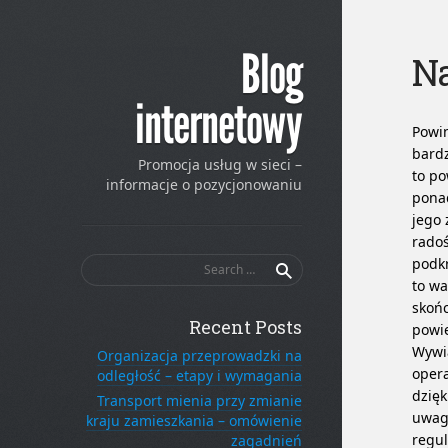
Blog
Na
internetowy
Powin
bardz
Promocja usług w sieci –
to po
informacje o pozycjonowaniu
ponad
jego 
radoś
Search
podkr
for:
to wa
skońc
Recent Posts
powie
Wywia
Organizacja przeprowadzki na
opera
odległość – etapy i wymagania
dzięk
Transport mienia przy zmianie
uwagę
kraju zamieszkania – omówienie
regul
zagadnień