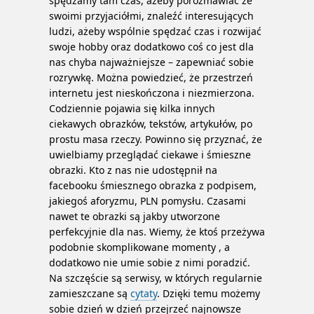
spędzamy tam czas, ażeby porozmawiać ze
swoimi przyjaciółmi, znaleźć interesujących
ludzi, ażeby wspólnie spędzać czas i rozwijać
swoje hobby oraz dodatkowo coś co jest dla
nas chyba najważniejsze – zapewniać sobie
rozrywkę. Można powiedzieć, że przestrzeń
internetu jest nieskończona i niezmierzona.
Codziennie pojawia się kilka innych
ciekawych obrazków, tekstów, artykułów, po
prostu masa rzeczy. Powinno się przyznać, że
uwielbiamy przeglądać ciekawe i śmieszne
obrazki. Kto z nas nie udostępnił na
facebooku śmiesznego obrazka z podpisem,
jakiegoś aforyzmu, PLN pomysłu. Czasami
nawet te obrazki są jakby utworzone
perfekcyjnie dla nas.
Wiemy, że ktoś przeżywa
podobnie skomplikowane momenty , a
dodatkowo nie umie sobie z nimi poradzić.
Na szczęście są serwisy, w których regularnie
zamieszczane są
cytaty
. Dzięki temu możemy
sobie dzień w dzień przejrzeć najnowsze