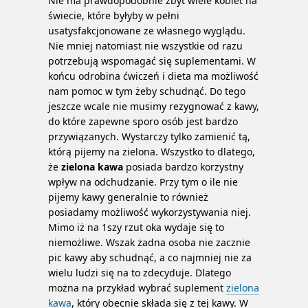
Nie ma prawdopodobnie zbyt wiele kobiet na
świecie, które byłyby w pełni
usatysfakcjonowane ze własnego wyglądu.
Nie mniej natomiast nie wszystkie od razu
potrzebują wspomagać się suplementami. W
końcu odrobina ćwiczeń i dieta ma możliwość
nam pomoc w tym żeby schudnąć. Do tego
jeszcze wcale nie musimy rezygnować z kawy,
do które zapewne sporo osób jest bardzo
przywiązanych. Wystarczy tylko zamienić tą,
którą pijemy na zielona. Wszystko to dlatego,
że
zielona kawa
posiada bardzo korzystny
wpływ na odchudzanie. Przy tym o ile nie
pijemy kawy generalnie to również
posiadamy możliwość wykorzystywania niej.
Mimo iż na 1szy rzut oka wydaje się to
niemożliwe. Wszak żadna osoba nie zacznie
pic kawy aby schudnąć, a co najmniej nie za
wielu ludzi się na to zdecyduje. Dlatego
można na przykład wybrać suplement
zielona
kawa
, który obecnie składa się z tej kawy. W