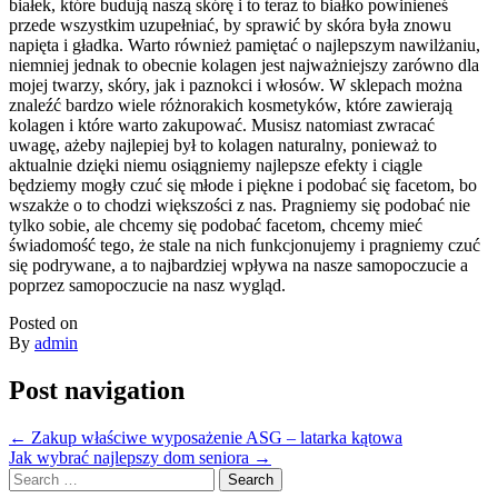
białek, które budują naszą skórę i to teraz to białko powinieneś
przede wszystkim uzupełniać, by sprawić by skóra była znowu
napięta i gładka. Warto również pamiętać o najlepszym nawilżaniu,
niemniej jednak to obecnie kolagen jest najważniejszy zarówno dla
mojej twarzy, skóry, jak i paznokci i włosów. W sklepach można
znaleźć bardzo wiele różnorakich kosmetyków, które zawierają
kolagen i które warto zakupować. Musisz natomiast zwracać
uwagę, ażeby najlepiej był to kolagen naturalny, ponieważ to
aktualnie dzięki niemu osiągniemy najlepsze efekty i ciągle
będziemy mogły czuć się młode i piękne i podobać się facetom, bo
wszakże o to chodzi większości z nas. Pragniemy się podobać nie
tylko sobie, ale chcemy się podobać facetom, chcemy mieć
świadomość tego, że stale na nich funkcjonujemy i pragniemy czuć
się podrywane, a to najbardziej wpływa na nasze samopoczucie a
poprzez samopoczucie na nasz wygląd.
Posted on
By
admin
Post navigation
←
Zakup właściwe wyposażenie ASG – latarka kątowa
Jak wybrać najlepszy dom seniora
→
Search
for: