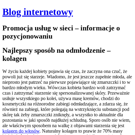
Blog internetowy
Promocja usług w sieci – informacje o
pozycjonowaniu
Najlepszy sposób na odmłodzenie –
kolagen
W życiu każdej kobiety pojawia się czas, że zaczyna ona czuć, że
powoli już się starzeje. Wiadomo, że jest jeszcze zupełnie młoda, ale
nieprosto jest patrzeć na pierwsze pojawiające się zmarszczki i to w
bardzo młodym wieku. Wówczas kobieta bardzo woli zatrzymać
czas i zatrzymać starzenie się spersonalizowanej skóry. Przeważnie
usiłuje wszystkiego po kolei, używa masę kremów, chodzi do
kosmetyczki na różnorodne zabiegi odmładzające, a zdarza się, że
również na zabiegi, które polegają na wstrzyknięciu substancji pod
skórę tak żeby zmarszczki zniknęły, a wszystko to aktualnie dla
pozostania w jaki sposób najdłużej schludną.
Sporo osób nie wiem,
ale właściwym sposobem na walkę z objawami starzenia się jest
kolagen do włosów
. Naturalny kolagen to prawie że 70% masy