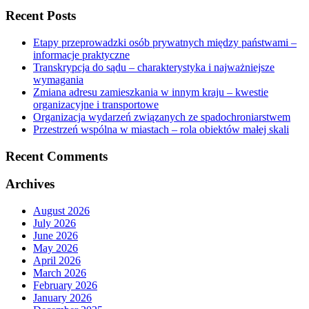
Recent Posts
Etapy przeprowadzki osób prywatnych między państwami –
informacje praktyczne
Transkrypcja do sądu – charakterystyka i najważniejsze
wymagania
Zmiana adresu zamieszkania w innym kraju – kwestie
organizacyjne i transportowe
Organizacja wydarzeń związanych ze spadochroniarstwem
Przestrzeń wspólna w miastach – rola obiektów małej skali
Recent Comments
Archives
August 2026
July 2026
June 2026
May 2026
April 2026
March 2026
February 2026
January 2026