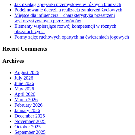
Jak działają sprężarki przemysłowe w różnych branżach
Podejmowanie decyzji a realizacja zamierzeń życiowych
Miejsce dla influencera – charakterystyka przestrzeni
wykorzystywanych przez twórców
Elementy wspierające rozwój kompetencji w różnych
obszarach życia
Formy zajęć ruchowych opartych na ćwiczeniach jogowych
Recent Comments
Archives
August 2026
July 2026
June 2026
May 2026
April 2026
March 2026
February 2026
January 2026
December 2025
November 2025
October 2025
September 2025