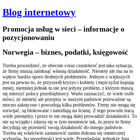
Blog internetowy
Promocja usług w sieci – informacje o
pozycjonowaniu
Norwegia – biznes, podatki, księgowość
Trzeba powiedzieć, że obecnie coraz częstokroć jest taka sytuacja,
że firmy muszą zamknąć własną działalność. Niestety ale ma na to
wpływ bardzo sporo drobnych problemów. Jednym z większych
jest na pewno to, że przyszedł kryzys i kobiety i mężczyźni kupują
mniej, niemniej jednak to nie jest jedyny problem, z którym muszą
się mierzyć polscy przedsiębiorcy.
Warto zaznaczyć, że wiele osób
mówi, że niestety ale przepisy w naszym państwie przeważnie są
mocno zakręcone i powodują kilka problemów. Firmy nie mogą się
rozwijać, są blokowane i natrafiają na ścianę. Z tego powodu tracą
wiele pieniędzy i przez to nie mogą dalej prowadzić działalności. To
nie są wyjątki i zdarza się w tym momencie tak, że przez to firmy
decydują się przenieść swoją działalność do innego państwie.
Trzeba się właściwie zastanowić zanim dokona się ostatecznej
wyborów, bo sposobności jest wiele. Przeglądając jednakże fora