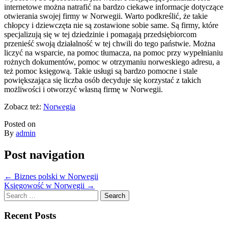
internetowe można natrafić na bardzo ciekawe informacje dotyczące
otwierania swojej firmy w Norwegii. Warto podkreślić, że takie
chłopcy i dziewczęta nie są zostawione sobie same. Są firmy, które
specjalizują się w tej dziedzinie i pomagają przedsiębiorcom
przenieść swoją działalność w tej chwili do tego państwie. Można
liczyć na wsparcie, na pomoc tłumacza, na pomoc przy wypełnianiu
rożnych dokumentów, pomoc w otrzymaniu norweskiego adresu, a
też pomoc księgową. Takie usługi są bardzo pomocne i stale
powiększająca się liczba osób decyduje się korzystać z takich
możliwości i otworzyć własną firmę w Norwegii.
Zobacz też:
Norwegia
Posted on
By
admin
Post navigation
←
Biznes polski w Norwegii
Księgowość w Norwegii
→
Search
for:
Recent Posts