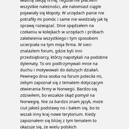
własną swoją firmę, regularnie płaciłem
wszystkie należności, ale natomiast ciągle
pojawiały się kłopoty. W urzędach panie nie
potrafiły mi pomóc i same nie wiedziały jak tę
sprawę rozwiązać. Dnie spędzałem na
czekaniu w kolejkach w urzędach i próbach
załatwienia wszystkiego i tym sposobem
ucierpiała na tym moja firma. W sieci
znalazłem forum, gdzie byli inni
przedsiębiorcy, którzy napotykali na podobne
dylematy. To oni podtrzymywali mnie na
duchu i motywowali do dalszych działań.
Pewnego dnia osoba na forum poleciła mi,
żebym zapoznał się z tematem dotyczącym
otwierania firmy w Norwegii. Bardzo się
zdziwiłem, bo wszakże skąd pomysł na
Norwegię. Nie za bardzo znam język, może
ciut jakieś podstawy no i bałem się, bo to
wszak inny kraj nowe terytorium. Kiedy
zapoznałem się bliżej z tym tematem to
okazuje się, że wielu polskich