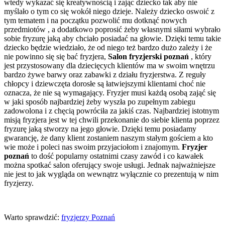
wtedy wykazać się kreatywnością i zając dziecko tak aby nie
myślało o tym co się wokół niego dzieje. Należy dziecko oswoić z
tym tematem i na początku pozwolić mu dotknąć nowych
przedmiotów , a dodatkowo poprosić żeby własnymi siłami wybrało
sobie fryzurę jaką aby chciało posiadać na głowie. Dzięki temu takie
dziecko będzie wiedziało, że od niego też bardzo dużo zależy i że
nie powinno się się bać fryzjera,
Salon fryzjerski poznań
, który
jest przystosowany dla dziecięcych klientów ma w swoim wnętrzu
bardzo żywe barwy oraz zabawki z działu fryzjerstwa. Z reguły
chłopcy i dziewczęta dorosłe są łatwiejszymi klientami choć nie
oznacza, że nie są wymagający. Fryzjer musi każdą osobą zająć się
w jaki sposób najbardziej żeby wyszła po zupełnym zabiegu
zadowolona i z chęcią powróciła za jakiś czas. Najbardziej istotnym
misją fryzjera jest w tej chwili przekonanie do siebie klienta poprzez
fryzurę jaką stworzy na jego głowie. Dzięki temu posiadamy
gwarancję, że dany klient zostaniem naszym stałym gościem a kto
wie może i poleci nas swoim przyjaciołom i znajomym.
Fryzjer
poznań
to dość popularny ostatnimi czasy zawód i co kawałek
można spotkać salon oferujący swoje usługi. Jednak najważniejsze
nie jest to jak wygląda on wewnątrz wyłącznie co prezentują w nim
fryzjerzy.
Warto sprawdzić:
fryzjerzy Poznań