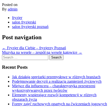
Posted on
By
admin
fryzjer
salon fryzjerski
salon fryzjerski poznań
Post navigation
←
Fryzjer dla Ciebie – fryzjerzy Poznań
Muzyka na wesele – zespół na wesele katowice
→
Search
for:
Recent Posts
Jak działają sprężarki przemysłowe w różnych branżach
Podejmowanie decyzji a realizacja zamierzeń życiowych
Miejsce dla influencera – charakterystyka przestrzeni
wykorzystywanych przez twórców
Elementy wspierające rozwój kompetencji w różnych
obszarach życia
Formy zajęć ruchowych opartych na ćwiczeniach jogowych