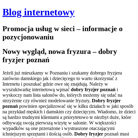
Blog internetowy
Promocja usług w sieci – informacje o
pozycjonowaniu
Nowy wygląd, nowa fryzura – dobry
fryzjer poznań
Jeżeli już mieszkamy w Poznaniu i szukamy dobrego fryzjera
zarówno damskiego jak i dziecięcego to warto skorzystać z
Internetu i poszukać gdzie owe się znajdują. Należy w
wyszukiwarkę internetową wpisać
dobry fryzjer poznań
i
wyskoczy nam lista salonów do, których możemy się udać na
strzyżenie czy również modelowanie fryzury,
Dobry fryzjer
poznań
powinien specjalizować się w kilku działach w jaki sposób
na przykład męskich i damskim czy dziecięcym.
Wiadomo, że dzieci
są bardzo trudnymi klientami a priorytetowo te niezbyt duże, które
odbywają swoją pierwszą wizytę w salonie. W większości
wypadków są one przerażone i wystraszone otaczającymi
ichniejszym sprzętami i ilością osób.
Dobry
fryzjer
poznań musi