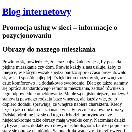
Blog internetowy
Promocja usług w sieci – informacje o
pozycjonowaniu
Obrazy do naszego mieszkania
Powinno się powiedzieć, że teraz najważniejsze jest, by posiada
piękne mieszkanie czy dom. Prawie każdy z nas usiłuje, żeby to
miejsce, w którym wszak spędza bardzo sporo czasu prezentowało
się w jaki sposób najlepiej. Dzięki temu możemy się we wnętrzu
czuć komfortowo , a dodatkowo swobodnie. Dlatego także staramy
się oprócz standardowego remontu mieszkania, zadbać również o
jego odpowiednie umeblowanie. Meble są najistotniejsze, ponieważ
stanowią pewnego rodzaju bazę wnętrza, ale każdy wie, że to
dopiero dodatki sprawiają, że wnętrze nabiera charakteru.
Kiedy
często jako dodatki na ścianach wisiały ręcznie malowane obrazy.
Dzisiaj odrobinę już się od tego odchodzi, priorytetowo, że
niejednokrotnie takie obrazy mają wysokie ceny. Natomiast dzięki
cyfryzacji oraz dodatkowo nowym technologiom, bardzo popularne
stały się obrazy na płótnie. Są one drukowane z pliku cyfrowego i