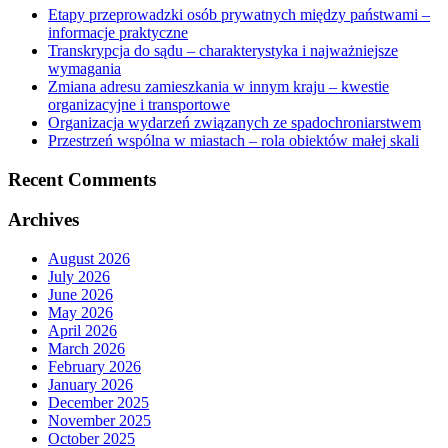
Etapy przeprowadzki osób prywatnych między państwami –
informacje praktyczne
Transkrypcja do sądu – charakterystyka i najważniejsze
wymagania
Zmiana adresu zamieszkania w innym kraju – kwestie
organizacyjne i transportowe
Organizacja wydarzeń związanych ze spadochroniarstwem
Przestrzeń wspólna w miastach – rola obiektów małej skali
Recent Comments
Archives
August 2026
July 2026
June 2026
May 2026
April 2026
March 2026
February 2026
January 2026
December 2025
November 2025
October 2025