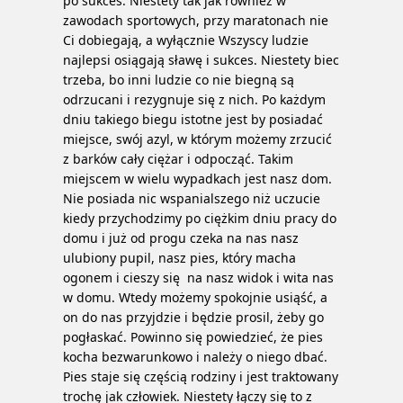
po sukces.
Niestety tak jak również w
zawodach sportowych, przy maratonach nie
Ci dobiegają, a wyłącznie Wszyscy ludzie
najlepsi osiągają sławę i sukces. Niestety biec
trzeba, bo inni ludzie co nie biegną są
odrzucani i rezygnuje się z nich. Po każdym
dniu takiego biegu istotne jest by posiadać
miejsce, swój azyl, w którym możemy zrzucić
z barków cały ciężar i odpocząć. Takim
miejscem w wielu wypadkach jest nasz dom.
Nie posiada nic wspanialszego niż uczucie
kiedy przychodzimy po ciężkim dniu pracy do
domu i już od progu czeka na nas nasz
ulubiony pupil, nasz pies, który macha
ogonem i cieszy się na nasz widok i wita nas
w domu. Wtedy możemy spokojnie usiąść, a
on do nas przyjdzie i będzie prosil, żeby go
pogłaskać. Powinno się powiedzieć, że pies
kocha bezwarunkowo i należy o niego dbać.
Pies staje się częścią rodziny i jest traktowany
trochę jak człowiek. Niestety łączy się to z