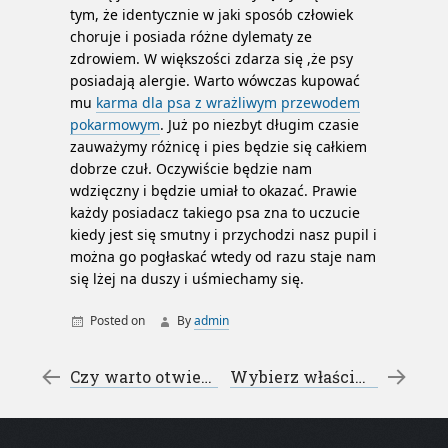
tym, że identycznie w jaki sposób człowiek
choruje i posiada różne dylematy ze
zdrowiem. W większości zdarza się ,że psy
posiadają alergie. Warto wówczas kupować
mu
karma dla psa z wrażliwym przewodem
pokarmowym
. Już po niezbyt długim czasie
zauważymy różnicę i pies będzie się całkiem
dobrze czuł. Oczywiście będzie nam
wdzięczny i będzie umiał to okazać. Prawie
każdy posiadacz takiego psa zna to uczucie
kiedy jest się smutny i przychodzi nasz pupil i
można go pogłaskać wtedy od razu staje nam
się lżej na duszy i uśmiechamy się.
Posted on
By
admin
karma dla psa z alergią
Post navigation
←
Czy warto otwierać wypożyczalnię samochodów
Wybierz właściwy olej – Olej valvoline