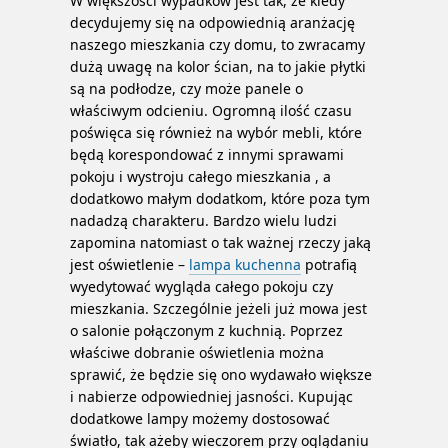
W większości wypadków jest tak, że kiedy
decydujemy się na odpowiednią aranżację
naszego mieszkania czy domu, to zwracamy
dużą uwagę na kolor ścian, na to jakie płytki
są na podłodze, czy może panele o
właściwym odcieniu.
Ogromną ilość czasu
poświęca się również na wybór mebli, które
będą korespondować z innymi sprawami
pokoju i wystroju całego mieszkania , a
dodatkowo małym dodatkom, które poza tym
nadadzą charakteru. Bardzo wielu ludzi
zapomina natomiast o tak ważnej rzeczy jaką
jest oświetlenie –
lampa kuchenna
potrafią
wyedytować wygląda całego pokoju czy
mieszkania. Szczególnie jeżeli już mowa jest
o salonie połączonym z kuchnią. Poprzez
właściwe dobranie oświetlenia można
sprawić, że będzie się ono wydawało większe
i nabierze odpowiedniej jasności. Kupując
dodatkowe lampy możemy dostosować
światło, tak ażeby wieczorem przy oglądaniu