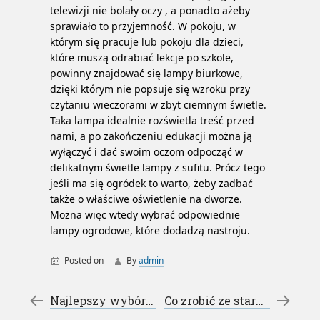
telewizji nie bolały oczy , a ponadto ażeby
sprawiało to przyjemność. W pokoju, w
którym się pracuje lub pokoju dla dzieci,
które muszą odrabiać lekcje po szkole,
powinny znajdować się lampy biurkowe,
dzięki którym nie popsuje się wzroku przy
czytaniu wieczorami w zbyt ciemnym świetle.
Taka lampa idealnie rozświetla treść przed
nami, a po zakończeniu edukacji można ją
wyłączyć i dać swoim oczom odpocząć w
delikatnym świetle lampy z sufitu. Prócz tego
jeśli ma się ogródek to warto, żeby zadbać
także o właściwe oświetlenie na dworze.
Można więc wtedy wybrać odpowiednie
lampy ogrodowe, które dodadzą nastroju.
Posted on
By
admin
lampa ogrodowa
Post navigation
←
Najlepszy wybór kierunku studiów – geodezja
Co zrobić ze starym komputerem – Skup komputerów Nakło