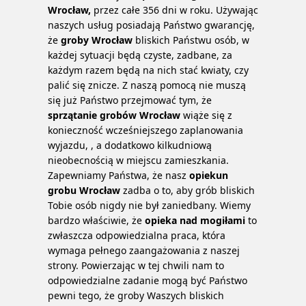
Wrocław,
przez całe 356 dni w roku. Używając
naszych usług posiadają Państwo gwarancję,
że
groby Wrocław
bliskich Państwu osób, w
każdej sytuacji będą czyste, zadbane, za
każdym razem będą na nich stać kwiaty, czy
palić się znicze. Z naszą pomocą nie muszą
się już Państwo przejmować tym, że
sprzątanie grobów Wrocław
wiąże się z
konieczność wcześniejszego zaplanowania
wyjazdu, , a dodatkowo kilkudniową
nieobecnością w miejscu zamieszkania.
Zapewniamy Państwa, że nasz
opiekun
grobu Wrocław
zadba o to, aby grób bliskich
Tobie osób nigdy nie był zaniedbany. Wiemy
bardzo właściwie, że
opieka nad mogiłami
to
zwłaszcza odpowiedzialna praca, która
wymaga pełnego zaangażowania z naszej
strony. Powierzając w tej chwili nam to
odpowiedzialne zadanie mogą być Państwo
pewni tego, że groby Waszych bliskich