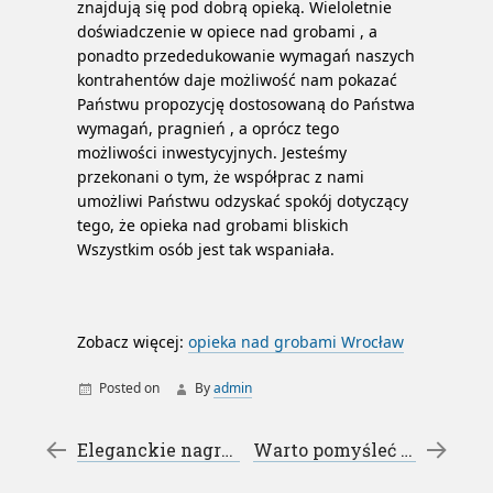
znajdują się pod dobrą opieką. Wieloletnie
doświadczenie w opiece nad grobami , a
ponadto przededukowanie wymagań naszych
kontrahentów daje możliwość nam pokazać
Państwu propozycję dostosowaną do Państwa
wymagań, pragnień , a oprócz tego
możliwości inwestycyjnych. Jesteśmy
przekonani o tym, że współprac z nami
umożliwi Państwu odzyskać spokój dotyczący
tego, że opieka nad grobami bliskich
Wszystkim osób jest tak wspaniała.
Zobacz więcej:
opieka nad grobami Wrocław
Posted on
By
admin
Post navigation
←
Eleganckie nagrobki – kamieniarstwo Wołomin
Warto pomyśleć o Norwegii – podatek VAT w Norwegii