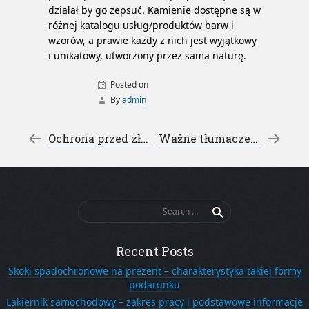
działał by go zepsuć. Kamienie dostępne są w
różnej katalogu usług/produktów barw i
wzorów, a prawie każdy z nich jest wyjątkowy
i unikatowy, utworzony przez samą naturę.
Posted on
By
admin
Post navigation
←
Ochrona przed złodziejami – bramki przeciwkradzieżowe
Ważne tłumaczenia – biuro tłumaczeń Inowrocław
Search
for:
Recent Posts
Skoki spadochronowe na prezent – charakterystyka takiej formy
podarunku
Lakiernik samochodowy – zakres pracy i podstawowe informacje