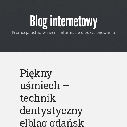
Blog internetowy
Promocja usług w sieci – informacje o pozycjonowaniu
Piękny
uśmiech –
technik
dentystyczny
elbląg gdańsk