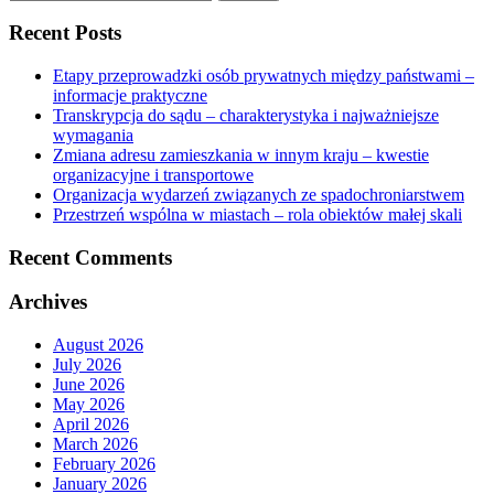
for:
Recent Posts
Etapy przeprowadzki osób prywatnych między państwami –
informacje praktyczne
Transkrypcja do sądu – charakterystyka i najważniejsze
wymagania
Zmiana adresu zamieszkania w innym kraju – kwestie
organizacyjne i transportowe
Organizacja wydarzeń związanych ze spadochroniarstwem
Przestrzeń wspólna w miastach – rola obiektów małej skali
Recent Comments
Archives
August 2026
July 2026
June 2026
May 2026
April 2026
March 2026
February 2026
January 2026