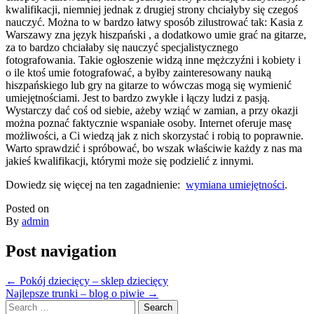
kwalifikacji, niemniej jednak z drugiej strony chciałyby się czegoś
nauczyć. Można to w bardzo łatwy sposób zilustrować tak: Kasia z
Warszawy zna język hiszpański , a dodatkowo umie grać na gitarze,
za to bardzo chciałaby się nauczyć specjalistycznego
fotografowania. Takie ogłoszenie widzą inne mężczyźni i kobiety i
o ile ktoś umie fotografować, a byłby zainteresowany nauką
hiszpańskiego lub gry na gitarze to wówczas mogą się wymienić
umiejętnościami. Jest to bardzo zwykłe i łączy ludzi z pasją.
Wystarczy dać coś od siebie, ażeby wziąć w zamian, a przy okazji
można poznać faktycznie wspaniałe osoby. Internet oferuje masę
możliwości, a Ci wiedzą jak z nich skorzystać i robią to poprawnie.
Warto sprawdzić i spróbować, bo wszak właściwie każdy z nas ma
jakieś kwalifikacji, którymi może się podzielić z innymi.
Dowiedz się więcej na ten zagadnienie:
wymiana umiejętności
.
Posted on
By
admin
Post navigation
←
Pokój dziecięcy – sklep dziecięcy
Najlepsze trunki – blog o piwie
→
Search