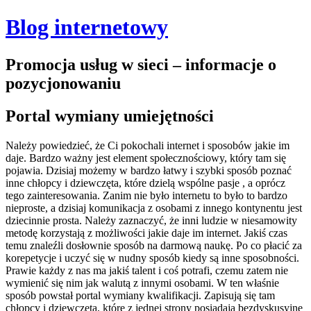
Blog internetowy
Promocja usług w sieci – informacje o
pozycjonowaniu
Portal wymiany umiejętności
Należy powiedzieć, że Ci pokochali internet i sposobów jakie im
daje. Bardzo ważny jest element społecznościowy, który tam się
pojawia. Dzisiaj możemy w bardzo łatwy i szybki sposób poznać
inne chłopcy i dziewczęta, które dzielą wspólne pasje , a oprócz
tego zainteresowania. Zanim nie było internetu to było to bardzo
nieproste, a dzisiaj komunikacja z osobami z innego kontynentu jest
dziecinnie prosta. Należy zaznaczyć, że inni ludzie w niesamowity
metodę korzystają z możliwości jakie daje im internet. Jakiś czas
temu znaleźli dosłownie sposób na darmową naukę. Po co płacić za
korepetycje i uczyć się w nudny sposób kiedy są inne sposobności.
Prawie każdy z nas ma jakiś talent i coś potrafi, czemu zatem nie
wymienić się nim jak walutą z innymi osobami.
W ten właśnie
sposób powstał portal wymiany kwalifikacji. Zapisują się tam
chłopcy i dziewczęta, które z jednej strony posiadają bezdyskusyjne