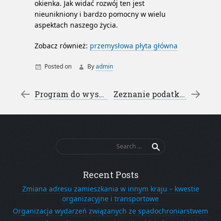
okienka. Jak widać rozwój ten jest
nieunikniony i bardzo pomocny w wielu
aspektach naszego życia.
Zobacz również:
przemysłowa płyta główna
Posted on
By
admin
Post navigation
←
Program do wystawiania faktur – Fakturowanie w Norwegii
Zeznanie podatkowe w Norwegii – naliczanie norweskiego VAT
Search
for:
Recent Posts
Zmiana adresu zamieszkania w innym kraju – kwestie
organizacyjne i transportowe
Organizacja wydarzeń związanych ze spadochroniarstwem