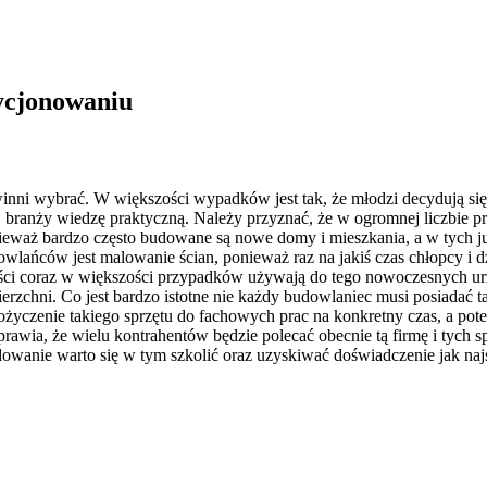
zycjonowaniu
nni wybrać. W większości wypadków jest tak, że młodzi decydują się
ranży wiedzę praktyczną. Należy przyznać, że w ogromnej liczbie prz
onieważ bardzo często budowane są nowe domy i mieszkania, a w tych
ańców jest malowanie ścian, ponieważ raz na jakiś czas chłopcy i d
iści coraz w większości przypadków używają do tego nowoczesnych ur
chni. Co jest bardzo istotne nie każdy budowlaniec musi posiadać ta
pożyczenie takiego sprzętu do fachowych prac na konkretny czas, a p
prawia, że wielu kontrahentów będzie polecać obecnie tą firmę i tych 
owanie warto się w tym szkolić oraz uzyskiwać doświadczenie jak najs