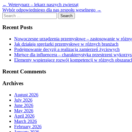
←
Weterynarz – lekarz naszych zwierząt
Wybór odpowiedniego dla nas zespołu weselnego
→
Search
for:
Recent Posts
Nowoczesne urządzenia przemysłowe – zastosowanie w różny
Jak działają sprężarki przemysłowe w różnych branżach
Podejmowanie decyzji a realizacja zamierzeń życiowych
Miejsce dla influencera – charakterystyka przestrzeni wykorz
Elementy wspierające rozwój kompetencji w różnych obszarac
Recent Comments
Archives
August 2026
July 2026
June 2026
May 2026
April 2026
March 2026
February 2026
January 2026