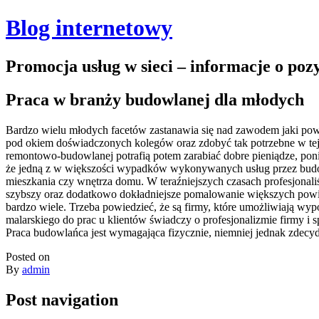
Blog internetowy
Promocja usług w sieci – informacje o po
Praca w branży budowlanej dla młodych
Bardzo wielu młodych facetów zastanawia się nad zawodem jaki powi
pod okiem doświadczonych kolegów oraz zdobyć tak potrzebne w tej b
remontowo-budowlanej potrafią potem zarabiać dobre pieniądze, p
że jedną z w większości wypadków wykonywanych usług przez budowl
mieszkania czy wnętrza domu. W teraźniejszych czasach profesjonal
szybszy oraz dodatkowo dokładniejsze pomalowanie większych powierz
bardzo wiele. Trzeba powiedzieć, że są firmy, które umożliwiają wy
malarskiego do prac u klientów świadczy o profesjonalizmie firmy i s
Praca budowlańca jest wymagająca fizycznie, niemniej jednak zdecyd
Posted on
By
admin
Post navigation