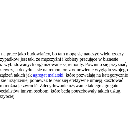
 na pracę jako budowlańcy, bo tam mogą się nauczyć wielu rzeczy
ypadków jest tak, że mężczyźni i kobiety pracujące w biznesie
 już wybudowanych organizowane są remonty.
Powinno się przyznać,
ziewczęta decydują się na remont oraz odnowienie wyglądu swojego
ządzeń takich jak
agregat malarski
, które pozwalają na kategorycznie
kie urządzenie, ponieważ te bardziej efektywne umieją kosztować
otem można je zwrócić. Zdecydowanie używanie takiego agregatu
specjalistów innym osobom, które będą potrzebowały takich usług.
zybciej.