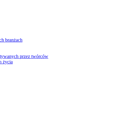
ch branżach
ystywanych przez twórców
h życia