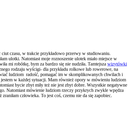
c ciut czasu, w trakcie przykładowo przerwy w studiowaniu.
łam ulotki. Natomiast moje roznoszenie ulotek miało miejsce w
wiła mi robótkę, bym za bardzo się nie nudziła.
Tamtejsza
wizytówki
żnego rodzaju wyścigi- dla przykładu rolkowe lub rowerowe, na
rawiać ludziom radość, pomagać im w skomplikowanych chwilach i
, ja jestem w każdej sytuacji. Mam również opory w mówieniu ludziom
tomiast bycie zbyt miły też nie jest zbyt dobre. Wszystkie negatywne
nego. Natomiast mówienie ludziom rzeczy przykrych zwykle wpędza
zraniłam człowieka. To jest coś, czemu nie da się zapobiec.