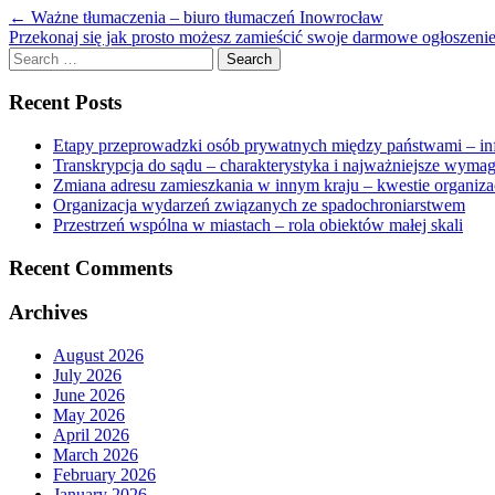
←
Ważne tłumaczenia – biuro tłumaczeń Inowrocław
Przekonaj się jak prosto możesz zamieścić swoje darmowe ogłoszeni
Search
for:
Recent Posts
Etapy przeprowadzki osób prywatnych między państwami – in
Transkrypcja do sądu – charakterystyka i najważniejsze wyma
Zmiana adresu zamieszkania w innym kraju – kwestie organiza
Organizacja wydarzeń związanych ze spadochroniarstwem
Przestrzeń wspólna w miastach – rola obiektów małej skali
Recent Comments
Archives
August 2026
July 2026
June 2026
May 2026
April 2026
March 2026
February 2026
January 2026