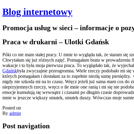
Blog internetowy
Promocja usług w sieci – informacje o po
Praca w drukarni – Ulotki Gdańsk
Póki co nie mam stałej pracy. U mnie to wygląda tak, że staram się
Chwytałam się już różnych zajęć. Pomagałam bratu w prowadzeniu fir
wakacje i to była moja pierwsza praca. To wyglądało tak, że wyjecha
Gdańsk
była zwyczajnie przeogromna. Wiele rzeczy podobało mi się 
których pomagałam i dostałam za to zupełnie niezłą sumę pieniędz
nigdy nie szkoda mi na to czasu. Wręcz jeżeli już sama mam cos do z
nieprzyjemnych rzeczy, wręcz o ile mnie one ranią i mi się nie podo
emocje kumulują się wewnątrz i czasami po długim czasie doprowadz
mnie w jeszcze większy smutek, smutek duszy. Wówczas moje sumienie
Posted on
By
admin
Post navigation