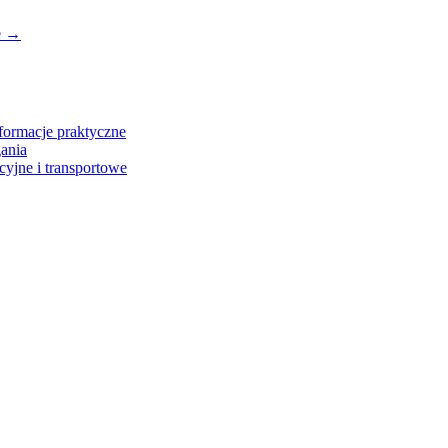
e
→
formacje praktyczne
gania
cyjne i transportowe