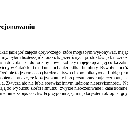
zycjonowaniu
 szukać jakiegoś zajęcia dorywczego, które mogłabym wykonywać, mają
my, byłam hostessą różnorakich, przeróżnych produktów, jak i roznosi
łam do Gdańska do rodziny nowej kobiety mojego ojca i jej córka załat
wtedy w Gdańsku i miałam tam bardzo kilka do roboty. Bywały tam ró
y. Ogólnie to jestem osobą bardzo aktywna i komunikatywną. Lubię sp
robienia i widzę, że ktoś jest smutny i po prostu potrzebuje rozmowy
bają. Zwyczajnie nie lubię sprawiać innym ludziom nieprzyjemności. Na
ają do wybuchu złości i smutku- zwykle nieoczekiwane i katastrofal
 mnie zabija, co chwila przypominając mi, jaka jestem okropna, gdyż 